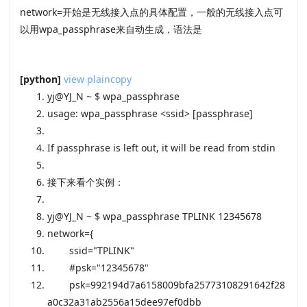
network=开始是无线接入点的具体配置，一般的无线接入点可
以用wpa_passphrase来自动生成，语法是
[python]
view plain
copy
yj@YJ_N ~ $ wpa_passphrase
usage: wpa_passphrase <ssid> [passphrase]
If passphrase
is left out, it will be read
from stdin
接下来看个实例：
yj@YJ_N ~ $ wpa_passphrase TPLINK
12345678
network={
ssid=
"TPLINK"
#psk="12345678"
psk=
992194d7a6158009bfa25773108291642f28
a0c32a31ab2556a15dee97ef0dbb