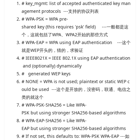
# key_mgmt: list of accepted authenticated key man
agement protocols ---支持的协议列表
# WPA-PSK = WPA pre-
shared key (this requires 'psk' field) ---一般都是这
个，这就包括了WPA、WPA2开始的那些方式
# WPA-EAP = WPA using EAP authentication ---这个
就是WEP开头的，猜的，求验证
# IEEE8021X = IEEE 802.1X using EAP authentication
and (optionally) dynamically
# generated WEP keys
# NONE = WPA is not used; plaintext or static WEP c
ould be used ---这个是开放的，没密码，联通、电信之
类的就这个
# WPA-PSK-SHA256 = Like WPA-
PSK but using stronger SHA256-based algorithms
# WPA-EAP-SHA256 = Like WPA-
EAP but using stronger SHA256-based algorithms
# If not set, this defaults to: WPA-PSK WPA-EAP ---如