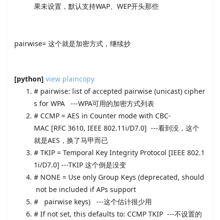
果未设置，默认支持WAP、WEP开头那些
pairwise= 这个就是加密方式，继续抄
[python]
view plain
copy
# pairwise: list of accepted pairwise (unicast) cipher
s for WPA ---WPA可用的加密方式列表
# CCMP = AES in Counter mode with CBC-
MAC [RFC 3610, IEEE 802.11i/D7.0] ---看到没，这个
就是AES，换了马甲而已
# TKIP = Temporal Key Integrity Protocol [IEEE 802.1
1i/D7.0] ---TKIP 这个倒是没变
# NONE = Use only Group Keys (deprecated, should
not be included if APs support
# pairwise keys) ---这个估计很少用
# If not set, this defaults to: CCMP TKIP ---不设置的