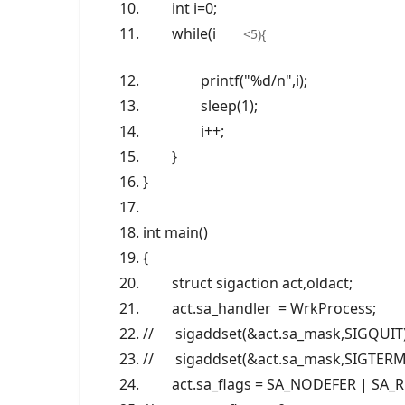
int
i=
0;
while(i
<
5){
printf("%d/n",i);
sleep(1);
i++;
}
}
int main()
{
struct sigaction act,oldact;
act.sa_handler =
WrkProcess;
// sigaddset(&act.sa_mask,SIGQUIT
// sigaddset(&act.sa_mask,SIGTER
act.sa_flags =
SA_NODEFER | SA