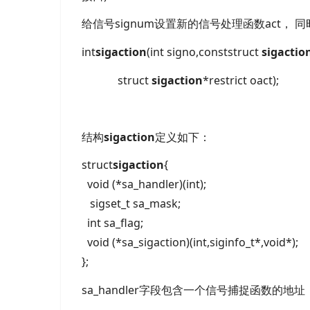
给信号signum设置新的信号处理函数act， 
int
sigaction
(int signo,conststruct
sigactio
struct
sigaction
*restrict oact);
结构
sigaction
定义如下：
struct
sigaction
{
void (*sa_handler)(int);
sigset_t sa_mask;
int sa_flag;
void (*sa_sigaction)(int,siginfo_t*,void*);
};
sa_handler字段包含一个信号捕捉函数的地址