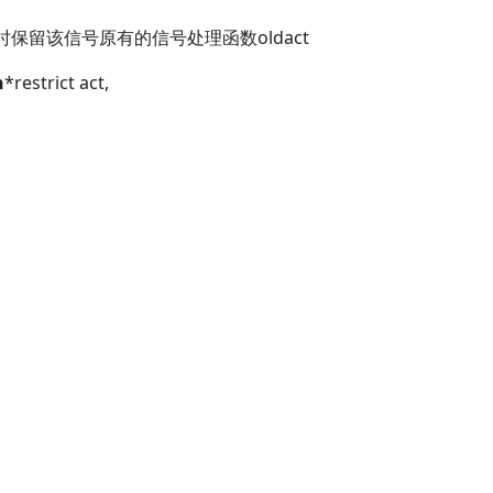
同时保留该信号原有的信号处理函数oldact
n
*restrict act,