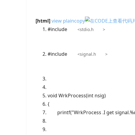
[html]
view plain
copy
#include
<
stdio.h
>
#include
<
signal.h
>
void WrkProcess(int nsig)
{
printf("WrkProcess .I get signal.%d 