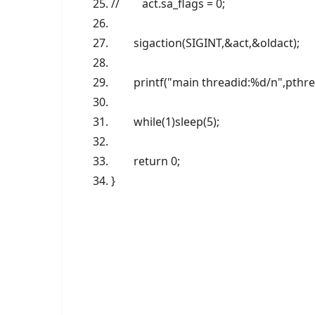
//
act.sa_flags =
0;
sigaction(SIGINT,&act,&oldact);
printf("main threadid:%d/n",pthrea
while(1)sleep(5);
return 0;
}