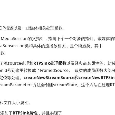
SDP描述以及一些媒体相关处理函数。
verMediaSession的父指针，指向下个一个对象的指针。该媒体的
ediaSubsession类和具体的流播放相关，是个纯虚类。其中
虚函数。
了流
source处理和
RTPSink
处理函数
以及经典命名属性等。封
ssionid号到这里转换成了
FramedSource。
该类的成员函数大部
定位
等处理。
createNewStreamSource
和
createNewRTPSin
treamParameters方法会创建
streamState。这个方法在处理
R
和文件大小属性。
：添加了
RTPSink
属性
，并且实现了