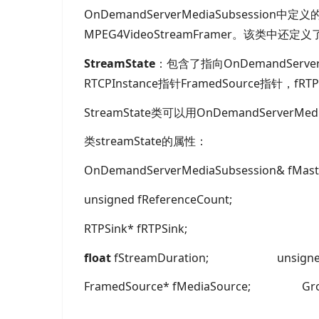
OnDemandServerMediaSubsessio
MPEG4VideoStreamFramer。该类中还定义
StreamState
：包含了指向
OnDemandServe
RTCPInstance指针
FramedSource指针，
fRT
StreamState类可以用
OnDemandServerMedi
类
streamState的属性：
OnDemandServerMediaSubsession&
fMast
unsigned fReferenceCount; Port f
RTPSink*
fRTPSink
; BasicU
float
fStreamDuration; unsigned fT
FramedSource*
fMediaSource
; Grou