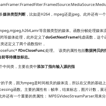
amFramer:FramedFilter:FramedSource:MediaSource:Med
多
媒体类型判断
，比如是
H264，
mpeg还是
jpeg。此外还有一个
mpeg,mjpeg,h264,amr等音频类型的媒体。函数分帧处理媒体
g以及关闭等媒体处理，此外定义了
doGetNextFrame
纯虚函数，这个
流。该类还定义了两个函数指针，
CloseFunc*
fOnCloseFunc
;处理。
该类的属性包括
数据拷贝的
当前等待播放标志。
这是个中间类，主要在类中
添加了指向输入源的指
lter的子类，因为
mpeg是时间相关的媒体流，所以在父类的基础
adProcessing函数。主要的属性有：帧率，结束标志，图片计数，展
此外还有一个重要的类属性：
MPEGVideoStreamParser用来