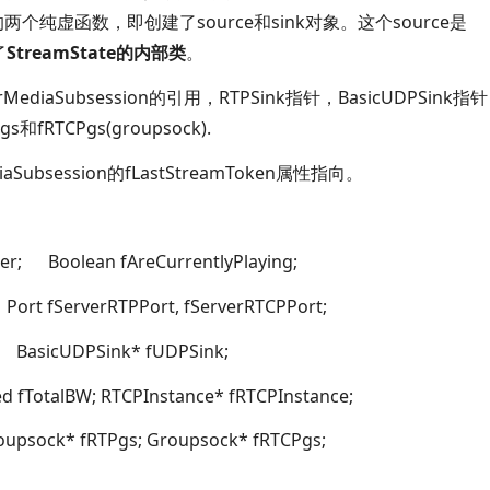
n中定义的两个纯虚函数，即创建了
source和
sink对象。这个
source是
了
StreamState
的内部类
。
rMediaSubsession的引用，
RTPSink指针，
BasicUDPSink指
Pgs和
fRTCPgs(groupsock).
aSubsession的
fLastStreamToken属性指向。
er
; Boolean fAreCurrentlyPlaying;
ServerRTPPort, fServerRTCPPort;
DPSink*
fUDPSink
;
otalBW; RTCPInstance*
fRTCPInstance
;
psock*
fRTPgs
; Groupsock*
fRTCPgs;