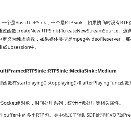
种，一个是
BasicUDPSink，一个是
RTPSink，如果协商时没有
RTP
k通过函数
createNewRTPSink和
createNewStreamSource。
ession中定义为纯虚函数，如果媒体类型是
mpeg4videofileserver
diaSubsession中。
ultiFramedRTPSink::RTPSink::MediaSink::Medium
理函数有
startplaying(),
stopplaying()和
afterPlayingFunc函
含
Socket组对象，时间处理系列，统计计数处理等相关属性。
理
buffer中的多个
RTP包。类中添加了辅助
SDP处理和
VOPIsPre