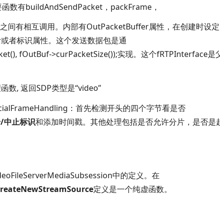
要函数有
buildAndSendPacket，
packFrame，
几个函数之间有相互调用。内部有
OutPacketBuffer属性，在创建时设
计或者标识属性。这个发送数据包是通
ket(), fOutBuf->curPacketSize());实现。这个
fRTPInterface
处理函数
, 返回
SDP类型是
“video”
ecialFrameHandling：首先检测开头的四个字节看是否
始
/
中止标识
和添加时间戳。其他处理包括是否允许分片，是否是
deoFileServerMediaSubsession中的定义。在
createNewStreamSource
定义是一个纯虚函数。