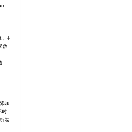
ium
流，主
函数
指
上添加
示时
分析媒