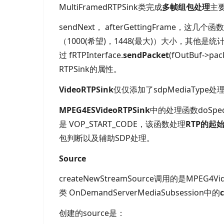
MultiFramedRTPSink类完成
多帧组包处理
主
sendNext，
afterGettingFrame，这
（
1000(希望
)，
1448(最大
)）大小，其他是统
过
fRTPInterface.
sendPacket
(fOutBuf->pac
RTPSink的属性。
VideoRTPSink
仅仅添加了
sdpMediaType
MPEG4ESVideoRTPSink
中的处理函数
doSp
是
VOP_START_CODE，该函数处理
RTP
的起
包判断以及辅助
SDP处理。
Source
createNewStreamSource调用的是
MPEG4Vi
类
OnDemandServerMediaSubsession中的
创建的
source是：