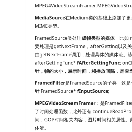
MPEG4VideoStreamFramer:MPEGVideoStre
MediaSource
在
Medium类的基础上添加了更
MIME类型。
FramedSource类处理
成帧类型的媒体
，比如
要处理是
getNextFrame，
afterGettin
由
getNextFrame调用，处理具体的媒体
afterGettingFunc*
fAfterGettingFunc
; on
针，帧的大小，展示时间，和播放间隔
，
是否
FramedFilter
是
FramedSource的子类，
针
FramedSource*
fInputSource;
MPEGVideoStreamFramer
：是
FramedFi
了时间处理函数，此外还有
continueRe
间，
GOP时间相关内容，图片时间相关属性。
体流。