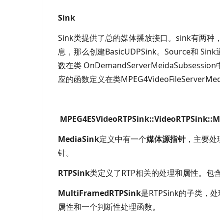
Sink
Sink类提供了总的媒体播放接口。
sink有两
息，那么创建
BasicUDPSink。
Source和
Sin
数在类
OnDemandServerMeidaSubs
应的函数定义在类
MPEG4VideoFileServerMe
MPEG4ESVideoRTPSink::VideoRTPSink::M
MediaSink
定义中有一个
媒体源指针
，主要处
针。
RTPSink
类定义了
RTP相关的处理和属性。包
MultiFramedRTPSink
是
RTPSink的子类，处
属性和一个判断性处理函数。