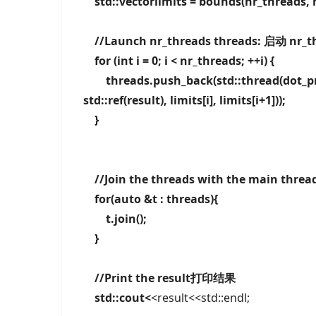
std::vectorlimits = bounds(nr_threads, 
//Launch nr_threads threads: 启动 nr_
for (int i = 0; i < nr_threads; ++i) {
threads.push_back(std::thread(dot_produc
std::ref(result), limits[i], limits[i+1]));
}
//Join the threads with the main 
for(auto &t : threads){
t.join();
}
//Print the result打印结果
std::cout<
<result<<std::endl;