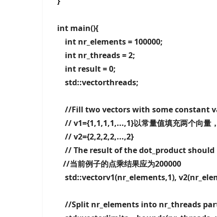
}
int main(){
int nr_elements = 100000;
int nr_threads = 2;
int result = 0;
std::vectorthreads;
//Fill two vectors with some constant va
// v1={1,1,1,1,...,1}以常量值填充两个
// v2={2,2,2,2,...,2}
// The result of the dot_product should b
//当前例子的点乘结果应为200000
std::vectorv1(nr_elements,1), v2(nr_ele
//Split nr_elements into nr_thread