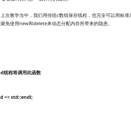
组。上次教学当中，我们用传统c数组保存线程，也完全可以用标准
避免使用new和delete来动态分配内存所带来的隐患。
a thread线程将调用此函数
 << std::endl;