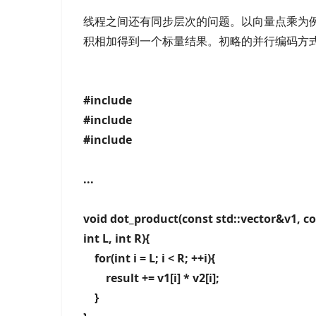
线程之间还有同步层次的问题。以向量点乘为
积相加得到一个标量结果。初略的并行编码方
#include
#include
#include
...
void dot_product(const std::vector&v1, co
int L, int R){
for(int i = L; i < R; ++i){
result += v1[i] * v2[i];
}