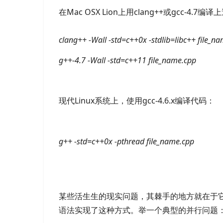
在Mac OSX Lion上用clang++或gcc-4.7编
clang++ -Wall -std=c++0x -stdlib=libc++ file_n
g++-4.7 -Wall -std=c++11 file_name.cpp
现代Linux系统上，使用gcc-4.6.x编译代码：
g++ -std=c++0x -pthread file_name.cpp
某些活生生的现实问题，其棘手的地方就在于
语法实现了这种方式。举一个典型的并行问题