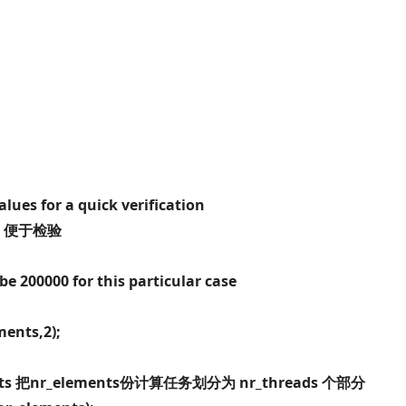
lues for a quick verification
向量，便于检验
e 200000 for this particular case
ments,2);
s parts 把nr_elements份计算任务划分为 nr_threads 个部分