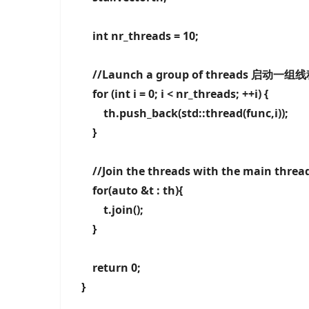
int nr_threads = 10;
//Launch a group of threads 启动一组
for (int i = 0; i < nr_threads; ++i) {
th.push_back(std::thread(func,i));
}
//Join the threads with the main 
for(auto &t : th){
t.join();
}
return 0;
}