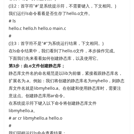
(注
2：首字符
"#"是系统提示符，不需要键入，下文相同。
)
我们运行
ls命令看看是否生存了
hello.o文件。
# ls
hello.c hello.h hello.o main.c
#
(注
3：首字符不是
"#"为系统运行结果，下文相同。
)
在
ls命令结果中，我们看到了
hello.o文件，本步操作完成。
下面我们先来看看如何创建静态库，以及使用它。
第
3
步：由
.o
文件创建静态库；
静态库文件名的命名规范是以
lib为前缀，紧接着跟静态库名，
扩展名为
.a。例如：我们将创建的静态库名为
myhello，则静态
库文件名就是
libmyhello.a。在创建和使用静态库时，需要注
意这点。创建静态库用
ar命令。
在系统提示符下键入以下命令将创建静态库文件
libmyhello.a。
# ar cr libmyhello.a hello.o
#
我们同样运行
ls命令查看结果：