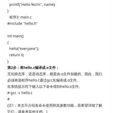
printf("Hello %s!/n", name);
}
程序
3: main.c
#include "hello.h"
int main()
{
hello("everyone");
return 0;
}
第
2
步：将
hello.c
编译成
.o
文件；
无论静态库，还是动态库，都是由
.o文件创建的。因此，我们
必须将源程序
hello.c通过
gcc先编译成
.o文件。
在系统提示符下键入以下命令得到
hello.o文件。
# gcc -c hello.c
#
(注
1：本文不介绍各命令使用和其参数功能，若希望详细了解
它们，请参考其他文档。
)