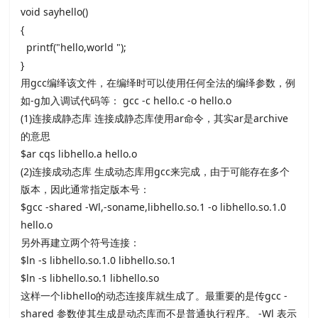
void sayhello()
{
printf("hello,world ");
}
用
gcc编绎该文件，在编绎时可以使用任何全法的编绎参数，例
如
-g加入调试代码等：
gcc -c hello.c -o hello.o
(1)连接成静态库 连接成静态库使用
ar命令，其实
ar是
archive
的意思
$ar cqs libhello.a hello.o
(2)连接成动态库 生成动态库用
gcc来完成，由于可能存在多个
版本，因此通常指定版本号：
$gcc -shared -Wl,-soname,libhello.so.1 -o libhello.so.1.0
hello.o
另外再建立两个符号连接：
$ln -s libhello.so.1.0 libhello.so.1
$ln -s libhello.so.1 libhello.so
这样一个
libhello的动态连接库就生成了。最重要的是传
gcc -
shared 参数使其生成是动态库而不是普通执行程序。
-Wl 表示