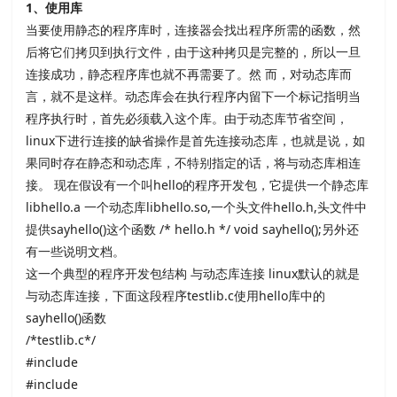
1
、使用库
当要使用静态的程序库时，连接器会找出程序所需的函数，然
后将它们拷贝到执行文件，由于这种拷贝是完整的，所以一旦
连接成功，静态程序库也就不再需要了。然 而，对动态库而
言，就不是这样。动态库会在执行程序内留下一个标记指明当
程序执行时，首先必须载入这个库。由于动态库节省空间，
linux下进行连接的缺省操作是首先连接动态库，也就是说，如
果同时存在静态和动态库，不特别指定的话，将与动态库相连
接。 现在假设有一个叫
hello的程序开发包，它提供一个静态库
libhello.a 一个动态库
libhello.so,一个头文件
hello.h,头文件中
提供
sayhello()这个函数
/* hello.h */ void sayhello();另外还
有一些说明文档。
这一个典型的程序开发包结构 与动态库连接
linux默认的就是
与动态库连接，下面这段程序
testlib.c使用
hello库中的
sayhello()函数
/*testlib.c*/
#include
#include