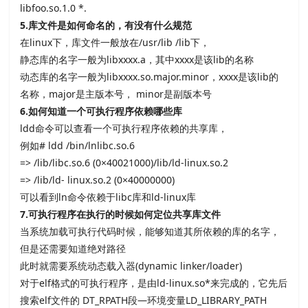
libfoo.so.1.0 *.
5.
库文件是如何命名的，有没有什么规范
在
linux下，库文件一般放在
/usr/lib /lib下，
静态库的名字一般为
libxxxx.a，其中
xxxx是该
lib的名称
动态库的名字一般为
libxxxx.so.major.minor，
xxxx是该
lib的
名称，
major是主版本号，
minor是副版本号
6.
如何知道一个可执行程序依赖哪些库
ldd命令可以查看一个可执行程序依赖的共享库，
例如
# ldd /bin/lnlibc.so.6
=> /lib/libc.so.6 (0×40021000)/lib/ld-linux.so.2
=> /lib/ld- linux.so.2 (0×40000000)
可以看到
ln命令依赖于
libc库和
ld-linux库
7.
可执行程序在执行的时候如何定位共享库文件
当系统加载可执行代码时候，能够知道其所依赖的库的名字，
但是还需要知道绝对路径
此时就需要系统动态载入器
(dynamic linker/loader)
对于
elf格式的可执行程序，是由
ld-linux.so*来完成的，它先后
搜索
elf文件的
DT_RPATH段
—环境变量
LD_LIBRARY_PATH