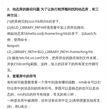
2
、动态库的路径问题
为了让执行程序顺利找到动态库，有三
种方法：
(1)把库拷贝到
/usr/lib和
/lib目录下。
(2)在
LD_LIBRARY_PATH环境变量中加上库所在路径。
例如动态库
libhello.so在
/home/ting/lib目录下，以
bash为
例，使用命令：
$export
LD_LIBRARY_PATH=$LD_LIBRARY_PATH:/home/ting/lib
(3) 修改
/etc/ld.so.conf文件，把库所在的路径加到文件末尾，
并执行
ldconfig刷新。这样，加入的目录下的所有库文件都可
见。
3
、查看库中的符号
有时候可能需要查看一个库中到底有哪些函数，
nm命令可以打
印出库中的涉及到的所有符号。库既可以是静态的也可以是动
态的。
nm列出的符号有很多，常见的有三种：
一种是在库中被调用，但并没有在库中定义
(表明需要其他库支
持
)，用
U表示；