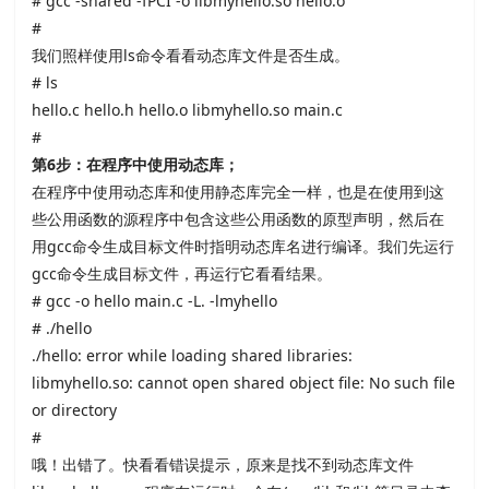
# gcc -shared -fPCI -o libmyhello.so hello.o
#
我们照样使用
ls命令看看动态库文件是否生成。
# ls
hello.c hello.h hello.o libmyhello.so main.c
#
第
6
步：在程序中使用动态库；
在程序中使用动态库和使用静态库完全一样，也是在使用到这
些公用函数的源程序中包含这些公用函数的原型声明，然后在
用
gcc命令生成目标文件时指明动态库名进行编译。我们先运行
gcc命令生成目标文件，再运行它看看结果。
# gcc -o hello main.c
-L. -lmyhello
# ./hello
./hello: error while loading shared libraries:
libmyhello.so: cannot open shared object file: No such file
or directory
#
哦！出错了。快看看错误提示，原来是找不到动态库文件