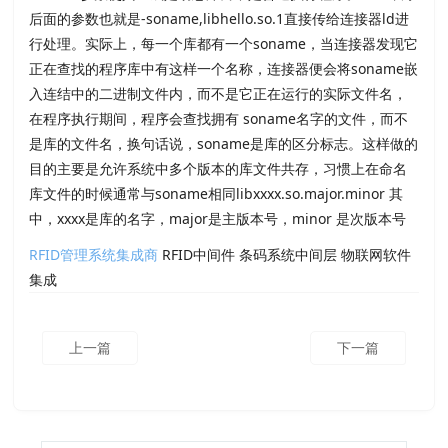
后面的参数也就是
-soname,libhello.so.1直接传给连接器
ld进
行处理。实际上，每一个库都有一个
soname，当连接器发现它
正在查找的程序库中有这样一个名称，连接器便会将
soname嵌
入连结中的二进制文件内，而不是它正在运行的实际文件名，
在程序执行期间，程序会查找拥有
soname名字的文件，而不
是库的文件名，换句话说，
soname是库的区分标志。这样做的
目的主要是允许系统中多个版本的库文件共存，习惯上在命名
库文件的时候通常与
soname相同
libxxxx.so.major.minor 其
中，
xxxx是库的名字，
major是主版本号，
minor 是次版本号
RFID管理系统集成商
RFID中间件 条码系统中间层 物联网软件
集成
上一篇
下一篇