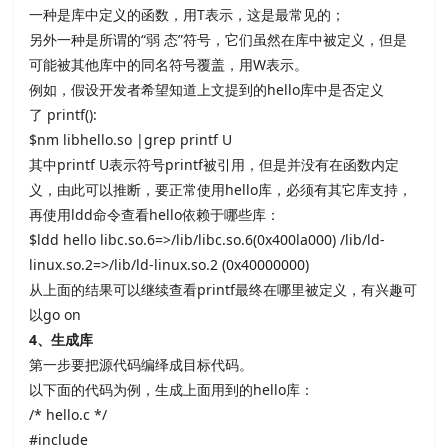
一种是库中定义的函数，用
T表示，这是最常见的；
另外一种是所谓的
“弱 态
”符号，它们虽然在库中被定义，但是
可能被其他库中的同名符号覆盖，用
W表示。
例如，假设开发者希望知道上文提到的
hello库中是否定义
了
printf():
$nm libhello.so |grep printf U
其中
printf U表示符号
printf被引用，但是并没有在函数内定
义，由此可以推断，要正常使用
hello库，必须有其它库支持，
再使用
ldd命令查看
hello依赖于哪些库：
$ldd hello libc.so.6=>/lib/libc.so.6(0x400la000) /lib/ld-
linux.so.2=>/lib/ld-linux.so.2 (0x40000000)
从上面的结果可以继续查看
printf最终在哪里被定义，有兴趣可
以
go on
4
、生成库
第一步要把源代码编绎成目标代码。
以下面的代码为例，生成上面用到的
hello库：
/* hello.c */
#include