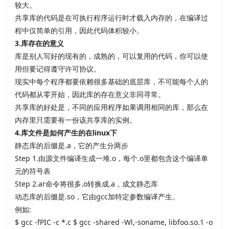
较大。
共享库的代码是在可执行程序运行时才载入内存的，在编译过
程中仅简单的引用，因此代码体积较小。
3.
库存在的意义
库是别人写好的现有的，成熟的，可以复用的代码，你可以使
用但要记得遵守许可协议。
现实中每个程序都要依赖很多基础的底层库，不可能每个人的
代码都从零开始，因此库的存在意义非同寻常。
共享库的好处是，不同的应用程序如果调用相同的库，那么在
内存里只需要有一份该共享库的实例。
4.
库文件是如何产生的在
linux
下
静态库的后缀是
.a，它的产生分两步
Step 1.由源文件编译生成一堆
.o，每个
.o里都包含这个编译单
元的符号表
Step 2.ar命令将很多
.o转换成
.a，成文静态库
动态库的后缀是
.so，它由
gcc加特定参数编译产生。
例如
:
$ gcc -fPIC -c *.c $ gcc -shared -Wl,-soname, libfoo.so.1 -o