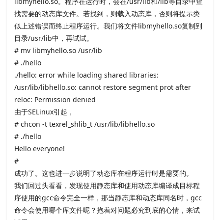
libmyhello.so。程序在运行时，会在
/usr/lib和
/lib等目录中查
找需要的动态库文件。若找到，则载入动态库，否则将提示类
似上述错误而终止程序运行。我们将文件
libmyhello.so复制到
目录
/usr/lib中，再试试。
# mv libmyhello.so /usr/lib
# ./hello
./hello: error while loading shared libraries:
/usr/lib/libhello.so: cannot restore segment prot after
reloc: Permission denied
由于
SELinux引起，
# chcon -t texrel_shlib_t /usr/lib/libhello.so
# ./hello
Hello everyone!
#
成功了。这也进一步说明了动态库在程序运行时是需要的。
我们回过头看看，发现使用静态库和使用动态库编译成目标程
序使用的
gcc命令完全一样，那当静态库和动态库同名时，
gcc
命令会使用哪个库文件呢？抱着对问题必究到底的心情，来试