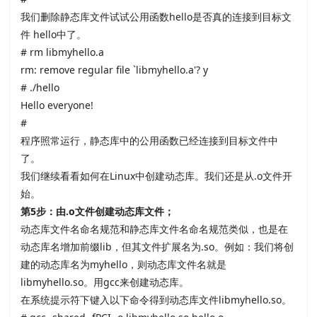
我们删除静态库文件试试公用函数
hello是否真的连接到目标文
件
hello中了。
# rm libmyhello.a
rm: remove regular file `libmyhello.a'? y
# ./hello
Hello everyone!
#
程序照常运行，静态库中的公用函数已经连接到目标文件中
了。
我们继续看看如何在
Linux中创建动态库。我们还是从
.o文件开
始。
第
5
步：由
.o
文件创建动态库文件；
动态库文件名命名规范和静态库文件名命名规范类似，也是在
动态库名增加前缀
lib，但其文件扩展名为
.so。例如：我们将创
建的动态库名为
myhello，则动态库文件名就是
libmyhello.so。用
gcc来创建动态库。
在系统提示符下键入以下命令得到动态库文件
libmyhello.so。