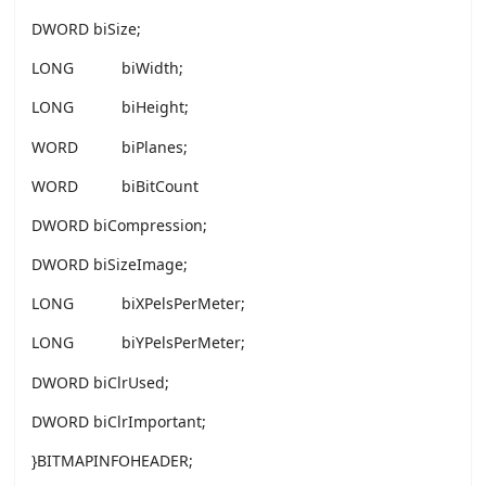
DWORD biSize;
LONG biWidth;
LONG biHeight;
WORD biPlanes;
WORD biBitCount
DWORD biCompression;
DWORD biSizeImage;
LONG biXPelsPerMeter;
LONG biYPelsPerMeter;
DWORD biClrUsed;
DWORD biClrImportant;
}BITMAPINFOHEADER;