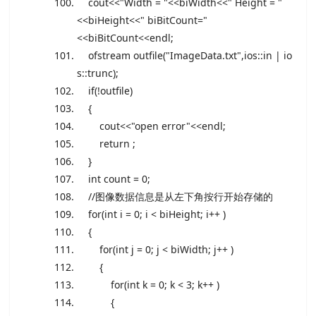
cout<<
"Width = "
<<biWidth<<
" Height = "
<<biHeight<<
" biBitCount="
<<biBitCount<<endl;
ofstream outfile(
"ImageData.txt"
,ios::in | io
s::trunc);
if
(!outfile)
{
cout<<
"open error"
<<endl;
return
;
}
int
count = 0;
//图像数据信息是从左下角按行开始存储的
for
(
int
i = 0; i < biHeight; i++ )
{
for
(
int
j = 0; j < biWidth; j++ )
{
for
(
int
k = 0; k < 3; k++ )
{