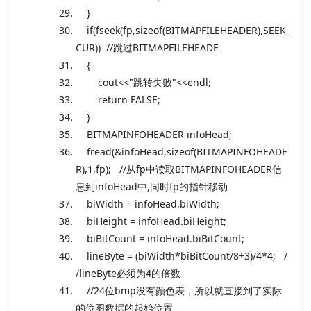
}
if
(fseek(fp,
sizeof
(BITMAPFILEHEADER),SEEK_
CUR))
//跳过BITMAPFILEHEADE
{
cout<<
"跳转失败"
<<endl;
return
FALSE;
}
BITMAPINFOHEADER infoHead;
fread(&infoHead,
sizeof
(BITMAPINFOHEADE
R),1,fp);
//从fp中读取BITMAPINFOHEADER信
息到infoHead中,同时fp的指针移动
biWidth = infoHead.biWidth;
biHeight = infoHead.biHeight;
biBitCount = infoHead.biBitCount;
lineByte = (biWidth*biBitCount/8+3)/4*4;
/
/lineByte必须为4的倍数
//24位bmp没有颜色表，所以就直接到了实际
的位图数据的起始位置