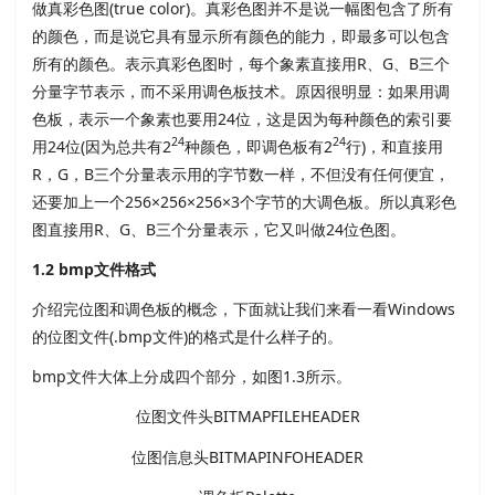
做真彩色图(true color)。真彩色图并不是说一幅图包含了所有
的颜色，而是说它具有显示所有颜色的能力，即最多可以包含
所有的颜色。表示真彩色图时，每个象素直接用R、G、B三个
分量字节表示，而不采用调色板技术。原因很明显：如果用调
色板，表示一个象素也要用24位，这是因为每种颜色的索引要
24
24
用24位(因为总共有2
种颜色，即调色板有2
行)，和直接用
R，G，B三个分量表示用的字节数一样，不但没有任何便宜，
还要加上一个256×256×256×3个字节的大调色板。所以真彩色
图直接用R、G、B三个分量表示，它又叫做24位色图。
1.2
bmp文件格式
介绍完位图和调色板的概念，下面就让我们来看一看Windows
的位图文件(.bmp文件)的格式是什么样子的。
bmp文件大体上分成四个部分，如图1.3所示。
位图文件头BITMAPFILEHEADER
位图信息头BITMAPINFOHEADER