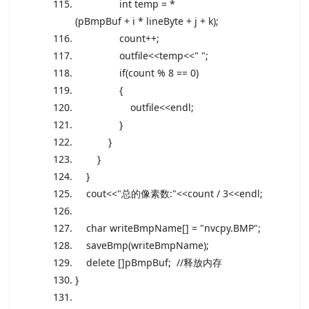
int
temp = *
(pBmpBuf + i * lineByte + j + k);
count++;
outfile<<temp<<
" "
;
if
(count % 8 == 0)
{
outfile<<endl;
}
}
}
}
cout<<
"总的像素数:"
<<count / 3<<endl;
char
writeBmpName[] =
"nvcpy.BMP"
;
saveBmp(writeBmpName);
delete
[]pBmpBuf;
//释放内存
}