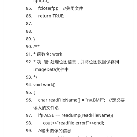
ight,fp);
fclose(fp);
//关闭文件
return
TRUE;
}
/**
* 函数名: work
* 功 能: 处理位图信息，并将位图数据保存到
ImageData文件中
*/
void
work()
{
char
readFileName[] =
"nv.BMP"
;
//定义要
读入的文件名
if
(FALSE == readBmp(readFileName))
cout<<
"readfile error!"
<<endl;
//输出图像的信息