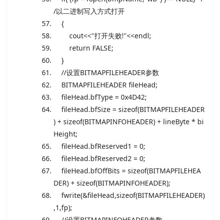
/以二进制写入方式打开
{
cout<<
"打开失败!"
<<endl;
return
FALSE;
}
//设置BITMAPFILEHEADER参数
BITMAPFILEHEADER fileHead;
fileHead.bfType = 0x4D42;
fileHead.bfSize =
sizeof
(BITMAPFILEHEADER
) +
sizeof
(BITMAPINFOHEADER) + lineByte * bi
Height;
fileHead.bfReserved1 = 0;
fileHead.bfReserved2 = 0;
fileHead.bfOffBits =
sizeof
(BITMAPFILEHEA
DER) +
sizeof
(BITMAPINFOHEADER);
fwrite(&fileHead,
sizeof
(BITMAPFILEHEADER)
,1,fp);
//设置BITMAPINFOHEADER参数