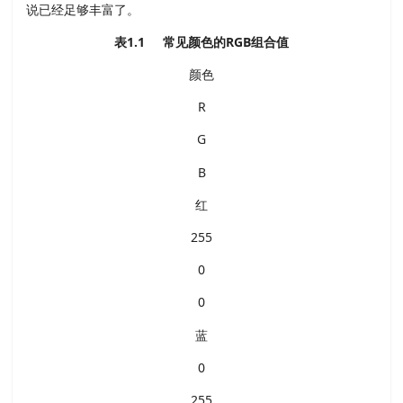
说已经足够丰富了。
表1.1 常见颜色的RGB组合值
颜色
R
G
B
红
255
0
0
蓝
0
255