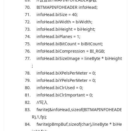
BITMAPINFOHEADER infoHead;
infoHead.biSize = 40;
infoHead.biWidth = biWidth;
infoHead.biHeight = biHeight;
infoHead.biPlanes = 1;
infoHead.biBitCount = biBitCount;
infoHead.biCompression = BI_RGB;
infoHead.biSizeImage = lineByte * biHeight
;
infoHead.biXPelsPerMeter = 0;
infoHead.biYPelsPerMeter = 0;
infoHead.biClrUsed = 0;
infoHead.biClrImportant = 0;
//写入
fwrite(&infoHead,
sizeof
(BITMAPINFOHEADE
R),1,fp);
fwrite(pBmpBuf,
sizeof
(
char
),lineByte * biHe