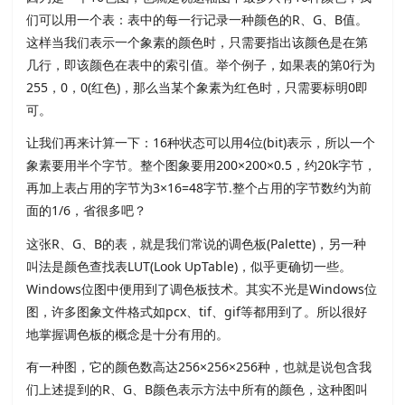
们可以用一个表：表中的每一行记录一种颜色的R、G、B值。
这样当我们表示一个象素的颜色时，只需要指出该颜色是在第
几行，即该颜色在表中的索引值。举个例子，如果表的第0行为
255，0，0(红色)，那么当某个象素为红色时，只需要标明0即
可。
让我们再来计算一下：16种状态可以用4位(bit)表示，所以一个
象素要用半个字节。整个图象要用200×200×0.5，约20k字节，
再加上表占用的字节为3×16=48字节.整个占用的字节数约为前
面的1/6，省很多吧？
这张R、G、B的表，就是我们常说的调色板(Palette)，另一种
叫法是颜色查找表LUT(Look UpTable)，似乎更确切一些。
Windows位图中便用到了调色板技术。其实不光是Windows位
图，许多图象文件格式如pcx、tif、gif等都用到了。所以很好
地掌握调色板的概念是十分有用的。
有一种图，它的颜色数高达256×256×256种，也就是说包含我
们上述提到的R、G、B颜色表示方法中所有的颜色，这种图叫