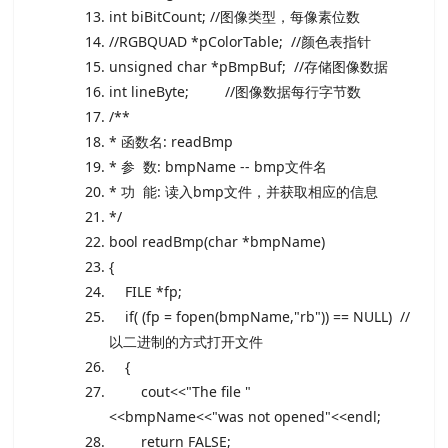
int
biBitCount;
//图像类型，每像素位数
//RGBQUAD *pColorTable; //颜色表指针
unsigned
char
*pBmpBuf;
//存储图像数据
int
lineByte;
//图像数据每行字节数
/**
* 函数名: readBmp
* 参 数: bmpName -- bmp文件名
* 功 能: 读入bmp文件，并获取相应的信息
*/
bool
readBmp(
char
*bmpName)
{
FILE
*fp;
if
( (fp = fopen(bmpName,
"rb"
)) == NULL)
//
以二进制的方式打开文件
{
cout<<
"The file "
<<bmpName<<
"was not opened"
<<endl;
return
FALSE;