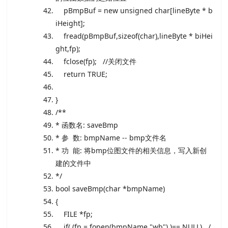
pBmpBuf =
new
unsigned
char
[lineByte * b
iHeight];
fread(pBmpBuf,
sizeof
(
char
),lineByte * biHei
ght,fp);
fclose(fp);
//关闭文件
return
TRUE;
}
/**
* 函数名: saveBmp
* 参 数: bmpName -- bmp文件名
* 功 能: 将bmp位图文件的相关信息，写入新创
建的文件中
*/
bool
saveBmp(
char
*bmpName)
{
FILE
*fp;
if
( (fp = fopen(bmpName,
"wb"
) )== NULL)
/