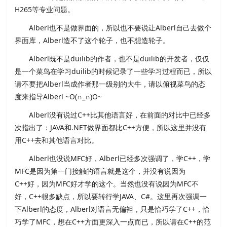
H265等专业问题。
Alberl也不是做界面的，所以也不要说让Alberl自己去做个
界面库，Alberl造不了这个轮子，也不想造轮子。
Alberl既不是duilib的作者，也不是duilib的开发者，仅仅
是一个菜鸟在学习duilib的时候记录了一些学习过程而已，所以
请不要把Alberl当成作者那一级别的大牛，请以俯视菜鸟的态
度来指导Alberl ~O(∩_∩)O~
Alberl没有说过C++比其他语言好，在前面的对比中已经多
次指出了：JAVA和.NET做界面都比C++方便，所以这里并没有
用C++去和其他语言对比。
Alberl也没说MFC好，Alberl已经多次强调了，学C++，学
MFC是因为第一门接触的语言就是这个，并没有说因为
C++好，因为MFC好才学的这个。当然也没有说因为MFC不
好，C++很多缺点，所以要转行学JAVA、C#。这里再次强调一
下Alberl的态度，Alberl对语言无偏袒，只是恰巧学了C++，恰
巧学了MFC，想在C++方面更深入一点而已，所以请在C++的范