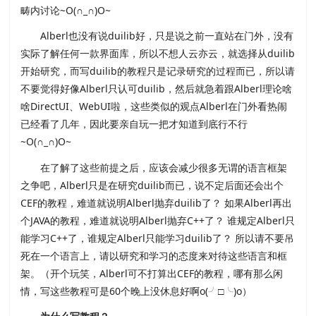
畴内讨论~O(∩_∩)O~
Alberl也没有说duilib好，只是说之前一直站在门外，没有
实际了解任何一款界面库，所以不想人云亦云，就选择从duilib
开始研究，而写duilib的教程只是记录研究的过程而已，所以请
不要觉得好像Alberl只认可duilib，然后就急着跟Alberl理论啥
啥DirectUI、WebUI啦，这些类似的观点Alberl在门外看热闹
已经看了几年，因此要亲自玩一把才知道到底行不行
~O(∩_∩)O~
在了解了这些前提之后，应该会减少很多无谓的语言框架
之争吧，Alberl只是在研究duilib而已，说不定后面还会出个
CEF的教程，难道就说明Alberl抛弃duilib了？ 如果Alberl再出
个JAVA的教程，难道就说明Alberl抛弃C++了？ 谁规定Alberl只
能学习C++了，谁规定Alberl只能学习duilib了？ 所以请不要吊
死在一个语言上，请以研究和学习的态度来对待这些语言和框
架。（开个玩笑，Alberl可不打算出CEF的教程，哪有那么闲
情，写这些教程可是60个晚上没休息好啊o(╯□╰)o）