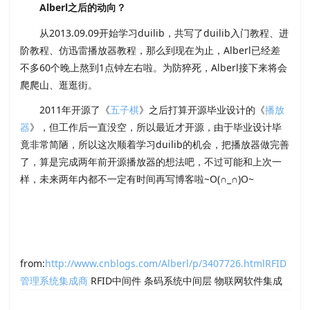
Alberl之后的动向？
从2013.09.09开始学习duilib，共写了duilib入门教程、进
阶教程、仿迅雷播放器教程，那么到现在为止，Alberl已经差
不多60个晚上熬到1点钟左右啦。为防猝死，Alberl接下来将会
爬爬山、逛逛街。
2011年开源了《
五子棋
》之后打算开源毕业设计的《
播放
器
》，但工作后一直没空，所以最近才开源，由于毕业设计毕
竟非常简陋，所以这次顺着学习duilib的机会，把播放器做完善
了，算是完成两年前开源播放器的想法吧，不过可能和上次一
样，未来两年内都不一定有时间再写博客啦~O(∩_∩)O~
from:
http://www.cnblogs.com/Alberl/p/3407726.html
RFID
管理系统集成商
RFID中间件 条码系统中间层 物联网软件集成