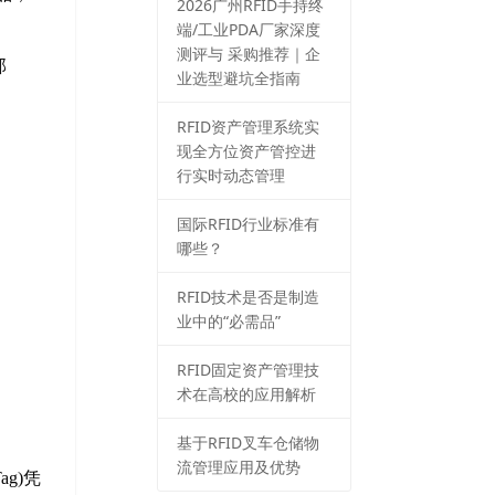
2026⼴州RFID⼿持终
端/⼯业PDA⼚家深度
测评与 采购推荐｜企
部
业选型避坑全指南
RFID资产管理系统实
现全方位资产管控进
行实时动态管理
国际RFID行业标准有
哪些？
RFID技术是否是制造
业中的“必需品”
RFID固定资产管理技
术在高校的应用解析
基于RFID叉车仓储物
流管理应用及优势
g)凭