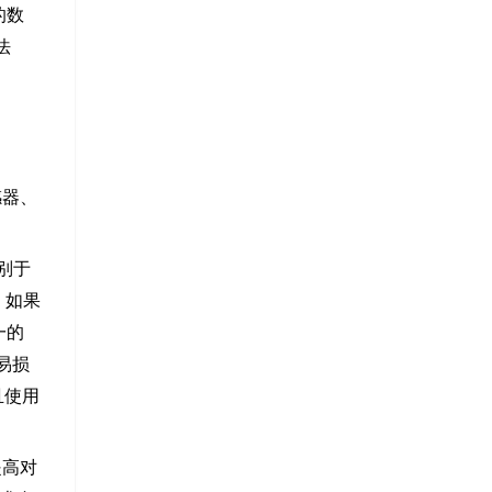
的数
法
感器、
别于
。如果
一的
易损
且使用
提高对