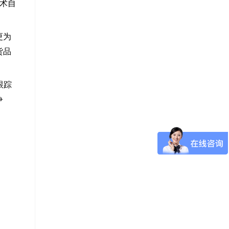
技术自
更为
货品
跟踪
争