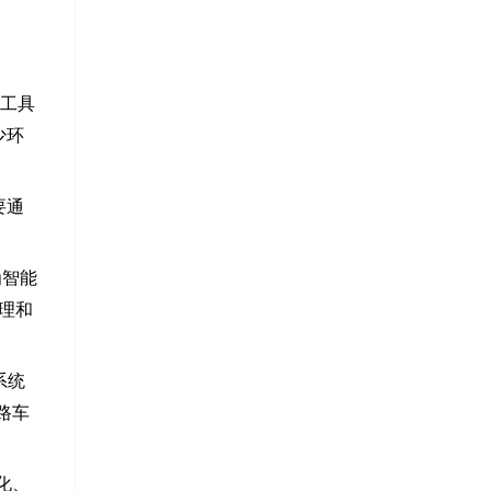
交通工具
少环
要通
为智能
理和
系统
路车
化、