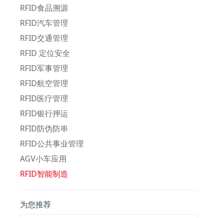
RFID食品溯源
RFID汽车管理
RFID交通管理
RFID 定位安全
RFID军事管理
RFID航空管理
RFID医疗管理
RFID银行押运
RFID防伪防串
RFID公共事业管理
AGV小车应用
RFID智能制造
为您推荐