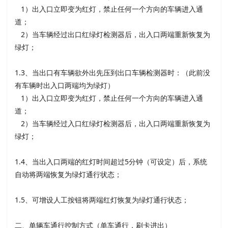
1）出入口立即变为红灯，禁止任何一个方向的车辆进入通
道；
2）当车辆经过出口红绿灯检测器后，出入口两端重新恢复为
绿灯；
1.3、当出口有车辆欲外出先压到出口车辆检测器时：（此前没
有车辆时出入口两端均为绿灯）
1）出入口立即变为红灯，禁止任何一个方向的车辆进入通
道；
2）当车辆经过入口红绿灯检测器后，出入口两端重新恢复为
绿灯；
1.4、当出入口两端的红灯时间超过5分钟（可设定）后，系统
自动将两端恢复为绿灯通行状态；
1.5、可增设人工按钮将两端红灯恢复为绿灯通行状态；
二、单辆车通行控制方式（单车通行，刷卡进出）