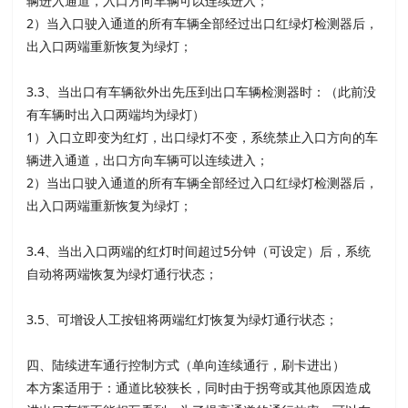
辆进入通道，入口方向车辆可以连续进入；
2）当入口驶入通道的所有车辆全部经过出口红绿灯检测器后，
出入口两端重新恢复为绿灯；
3.3、当出口有车辆欲外出先压到出口车辆检测器时：（此前没
有车辆时出入口两端均为绿灯）
1）入口立即变为红灯，出口绿灯不变，系统禁止入口方向的车
辆进入通道，出口方向车辆可以连续进入；
2）当出口驶入通道的所有车辆全部经过入口红绿灯检测器后，
出入口两端重新恢复为绿灯；
3.4、当出入口两端的红灯时间超过5分钟（可设定）后，系统
自动将两端恢复为绿灯通行状态；
3.5、可增设人工按钮将两端红灯恢复为绿灯通行状态；
四、陆续进车通行控制方式（单向连续通行，刷卡进出）
本方案适用于：通道比较狭长，同时由于拐弯或其他原因造成