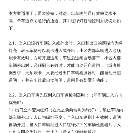
本方案适用于：通道较短，对进、出车辆的通行效率要求不
高、单车道双向通行的通道。其中红绿灯智能控制系统说明如
下：
2.1、当入口没有车辆进入或外出时，入口和出口的两端均为绿
灯亮，表示车辆可以刷卡进入或外出；小区内部车辆进入必须
刷卡有效时，方可开启道闸，车过后道闸自动落下，小区内部
车辆外出时，必须刷卡有效时，才能自动开启道闸，（或者根
据要求，无须刷卡，只要经过出口车辆检测器时，能自动开启
道闸，）并在车过后自动落闸，道闸具有防砸车功能；
2.2、当入口车辆先压到入口车辆检测器时：（即车辆进入方向
优先时）
1）出口立即变为红灯（在此之前两端均为绿灯），禁止车场内
部车辆外出，入口为绿灯不变，当入口车辆刷卡有效时，道闸
自动开启，当入口车辆经过入口红绿灯下的车辆检测器后，入
口也立即变为红灯，禁止入口后来车辆继续通行；