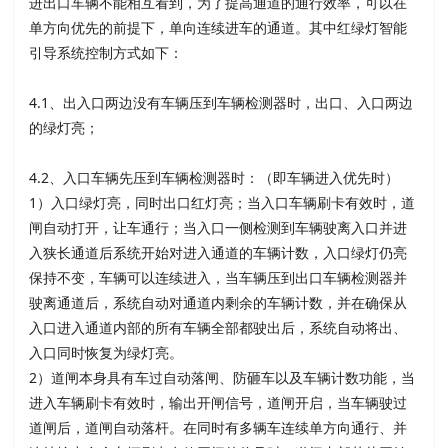
进出口车辆不能相互看到，为了提高通道的通行效率，可以在
单方向优先的前提下，单向连续进车的通道。其中红绿灯智能
引导系统控制方式如下：
4.1、出入口两边没有车辆压到车辆检测器时，出口、入口两边
的绿灯亮；
4.2、入口车辆先压到车辆检测器时：（即车辆进入优先时）
1）入口绿灯亮，同时出口红灯亮；当入口车辆刷卡有效时，道
闸自动打开，让车通行；当入口一侧检测到车辆驶离入口并进
入狭长通道后系统开始对进入通道的车辆计数，入口绿灯仍亮
保持不变，车辆可以连续进入，当车辆压到出口车辆检测器并
驶离通道后，系统自动对通道内剩余的车辆计数，并在确保从
入口进入通道内部的所有车辆全部都驶出后，系统自动将出、
入口同时恢复为绿灯亮。
2）道闸本身具有车过自动落闸、防砸车以及车辆计数功能，当
进入车辆刷卡有效时，输出开闸信号，道闸开启，当车辆驶过
道闸后，道闸自动落杆。在同时有多辆车连续单方向通行、并