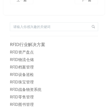
RFID行业解决方案
RFID资产盘点
RFID物流仓储
RFID档案管理
RFID设备巡检
RFID珠宝管理
RFID战备物资系统
RFID零售管理
RFID图书管理