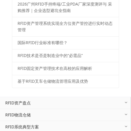
2026⼴州RFID⼿持终端/⼯业PDA⼚家深度测评与 采
购推荐｜企业选型避坑全指南
RFID资产管理系统实现全方位资产管控进行实时动态
管理
国际RFID行业标准有哪些？
RFID技术是否是制造业中的“必需品”
RFID固定资产管理技术在高校的应用解析
基于RFID叉车仓储物流管理应用及优势
RFID资产盘点
RFID物流仓储
RFID系统典型方案