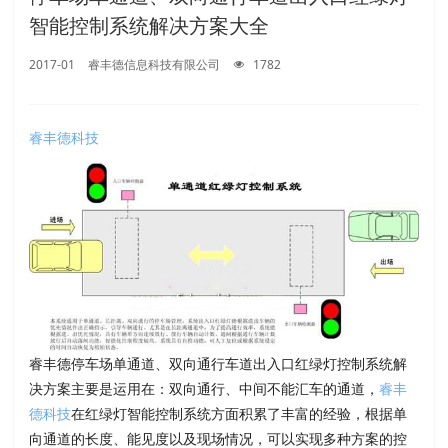
智能控制系统解决方案大全
2017-01
睿丰德信息科技有限公司
1782
睿丰德科技
睿丰德停车场单通道、双向通行车道出入口红绿灯控制系统解
决方案主要是运用在：双向通行、中间不能汇车的通道，
睿丰
德科技
在红绿灯智能控制系统方面积累了丰富的经验，根据单
向通道的长度、能见度以及现场情况，可以实现多种方案的控