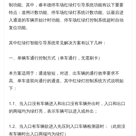
制功能。其中，睿丰德停车场红绿灯引导系统功能有以下重要
特点：道闸计数功能、停车场红绿灯系统计数功能、以最后进
入通道的车辆开始计时功能、停车场红绿灯控制系统超时自动
复位功能。
其中红绿灯智能引导系统常见解决方案有以下几种：
一、单辆车通行控制方式（单车通行，无需刷卡）
本方案适用于：通道较短，对进、出车辆的通行效率要求不
高、单车道双向通行的通道。其中红绿灯控制系统方式说明如
下：
1.1、当入口没有车辆进入和出口没有车辆外出时，入口和出口
的两端均为绿灯亮，表示车辆可以进入或外出；
1.2、当入口有车辆欲进入先压到入口车辆检测器时：（此前没
有车辆时出入口两端均为绿灯）