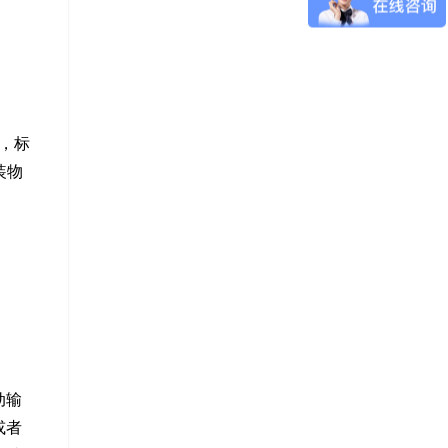
，标
装物
动输
或者