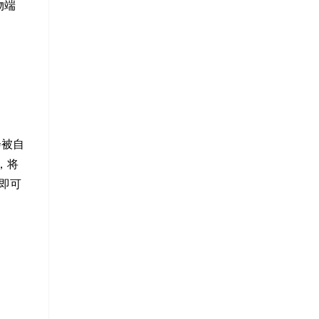
物端
会被自
，将
即可