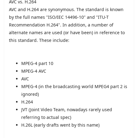
AVC vs. H.264
AVC and H.264 are synonymous. The standard is known
by the full names "ISO/IEC 14496-10" and "ITU-T
Recommendation H.264". In addition, a number of
alternate names are used (or have been) in reference to
this standard. These include:
MPEG-4 part 10
MPEG-4 AVC
AVC
MPEG-4 (in the broadcasting world MPEG4 part 2 is
ignored)
H.264
JVT (Joint Video Team, nowadays rarely used
referring to actual spec)
H.26L (early drafts went by this name)