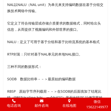
NAL以NALU（NAL unit）为单元来支持编码数据在基于分组交
换技术网络中传输。
它定义了符合传输层或存储介质要求的数据格式，同时给出头
信息，从而提供了视频编码和外部世界的接口。
NALU：定义了可用于基于分组和基于比特流系统的基本格式
RTP封装：只针对基于NAL单元的本地NAL接口。
三种不同的数据形式：
SODB 数据比特串－－＞最原始的编码数据
RBSP 原始字节序列载荷－－＞在SODB的后面填加了结尾比
特（RBSP trailing bits 一个bit“1”）若干比特“0”,以便字节对
微信
齐
电话咨询
邮件咨询
在线地图
15622149977