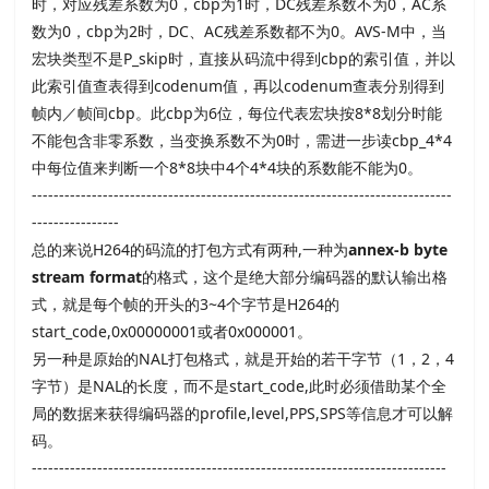
时，对应残差系数为0，cbp为1时，DC残差系数不为0，AC系
数为0，cbp为2时，DC、AC残差系数都不为0。AVS-M中，当
宏块类型不是P_skip时，直接从码流中得到cbp的索引值，并以
此索引值查表得到codenum值，再以codenum查表分别得到
帧内／帧间cbp。此cbp为6位，每位代表宏块按8*8划分时能
不能包含非零系数，当变换系数不为0时，需进一步读cbp_4*4
中每位值来判断一个8*8块中4个4*4块的系数能不能为0。
-----------------------------------------------------------------------------
----------------
总的来说H264的码流的打包方式有两种,一种为
annex-b byte
stream format
的格式，这个是绝大部分编码器的默认输出格
式，就是每个帧的开头的3~4个字节是H264的
start_code,0x00000001或者0x000001。
另一种是原始的NAL打包格式，就是开始的若干字节（1，2，4
字节）是NAL的长度，而不是start_code,此时必须借助某个全
局的数据来获得编码器的profile,level,PPS,SPS等信息才可以解
码。
----------------------------------------------------------------------------