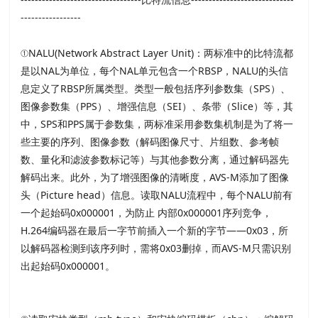
-----------------
①NALU(Network Abstract Layer Unit)：两标准中的比特流都
是以NAL为单位，每个NAL单元包含一个RBSP，NALU的头信
息定义了RBSP所属类型。类型一般包括序列参数集（SPS）、
图像参数集（PPS）、增强信息（SEI）、条带（Slice）等，其
中，SPS和PPS属于参数集，两标准采用参数集机制是为了将一
些主要的序列、图像参数（解码图像尺寸、片组数、参考帧
数、量化和滤波参数标记等）与其他参数分离，通过解码器先
解码出来。此外，为了增强图像的清晰度，AVS-M添加了图像
头（Picture head）信息。读取NALU流程中，每个NALU前有
一个起始码0x000001，为防止 内部0x000001序列竞争，
H.264编码器在最后一字节前插入一个新的字节——0x03，所
以解码器检测到该序列时，需将0x03删掉，而AVS-M只需识别
出起始码0x000001。