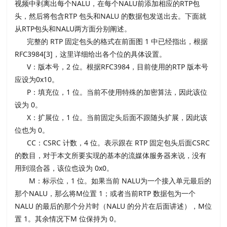
视频中剥离出每个NALU，在每个NALU前添加相应的RTP包
头，然后将包含RTP 包头和NALU 的数据包发送出去。下面就
从RTP包头和NALU两方面分别阐述。
完整的 RTP 固定包头的格式在前面图 1 中已经指出，根据
RFC3984[3]，这里详细给出各个位的具体设置。
V：版本号，2 位。根据RFC3984，目前使用的RTP 版本号
应设为0x10。
P：填充位，1 位。当前不使用特殊的加密算法，因此该位
设为 0。
X：扩展位，1 位。当前固定头后面不跟随头扩展，因此该
位也为 0。
CC：CSRC 计数，4 位。表示跟在 RTP 固定包头后面CSRC
的数目，对于本文所要实现的基本的流媒体服务器来说，没有
用到混合器，该位也设为 0x0。
M：标示位，1 位。如果当前 NALU为一个接入单元最后的
那个NALU，那么将M位置 1；或者当前RTP 数据包为一个
NALU 的最后的那个分片时（NALU 的分片在后面讲述），M位
置 1。其余情况下M 位保持为 0。