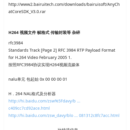
http://www2.bairuitech.com/downloads/bairuisoft/AnyCh
atCoreSDK_V3.0.rar
H264 视频文件 帧格式 传输封装等 杂碎
rfc3984
Standards Track [Page 2] RFC 3984 RTP Payload Format
for H.264 Video February 2005 1.
按照RFC3984协议实现H264视频流媒体
nalu单元 包起始 0x 00 00 00 01
H．264 NAL格式及分析器
http://hi.baidu.com/zsw%5Fdavy/b ...
c409cc7cd92ace.html
http://hi.baidu.com/zsw_davy/blo ... 081312c8fc7acc.html
----------------------------------比特流信息-----------------------------