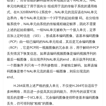
错误）。而非智能的解码器将简单地抛弃这个NAL单元。NAL
单元结构规定了用于面向分 组或用于流的传输子系统的通用格
式。在H.320和MPEG-2系统中，NAL单元的流应该在NAL单元
边界内，每个NAL单元前加一个3字节的起始前缀 码。在分组传
输系统中，NAL单元由系统的传输规程确定帧界，因此不需要
上述的起始前缀码。一组NAL单元被称为一个接入单元，定界
后加上定时信息 （SEI），形成基本编码图像。该基本编码图像
（PCP）由一组已编码的NAL单元组成，其后是冗余编码图像
（RCP），它是PCP同一视频图像的冗余表 示，用于解码中PCP
丢失情况下恢复信息。如果该编码视频图像是编码视频序列的
最后一幅图像，应出现序列NAL单元的end，表示该序列结束。
一个图像序 列只有一个序列参数组，并被独立解码。如果该编
码图像是整个NAL单元流的最后一幅图像，则应出现流的
end。
H.264采用上述严格的接入单元，不仅使H.264可自适应于
多种网络，而且进一步提高其抗误码能力。序列号的设置可发
现丢的是哪一个VCL单元，冗余编码图像使得即使基本编码图像
丢失，仍可得到较“粗糙”的图像。