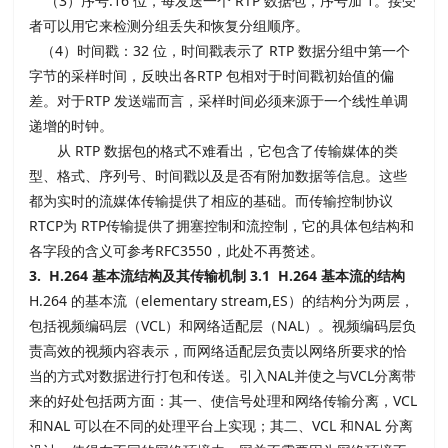
（3）序号:16 位，每发送一个 RTP 数据包，序号加 1。接受
者可以用它来检测分组丢失和恢复分组顺序。
（4）时间戳：32 位，时间戳表示了 RTP 数据分组中第一个
字节的采样时间，反映出各RTP 包相对于时间戳初始值的偏
差。对于RTP 发送端而言，采样时间必须来源于一个线性单调
递增的时钟。
从 RTP 数据包的格式不难看出，它包含了传输媒体的类
型、格式、序列号、时间戳以及是否有附加数据等信息。这些
都为实时的流媒体传输提供了相应的基础。而传输控制协议
RTCP为 RTP传输提供了拥塞控制和流控制，它的具体包结构和
各字段的含义可参考RFC3550，此处不再赘述。
3. H.264 基本流结构及其传输机制
3.1 H.264 基本流的结构
H.264 的基本流（elementary stream,ES）的结构分为两层，
包括视频编码层（VCL）和网络适配层（NAL）。视频编码层负
责高效的视频内容表示，而网络适配层负责以网络所要求的恰
当的方式对数据进行打包和传送。引入NAL并使之与VCL分离带
来的好处包括两方面：其一、使信号处理和网络传输分离，VCL
和NAL 可以在不同的处理平台上实现；其二、VCL 和NAL 分离