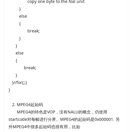
copy one byte to the Nal unit
}
else
{
break;
}
}
else
{
break;
}
}//for(;;)
}
2. MPEG4起始码
MPEG4的特色是VOP，没有NALU的概念，仍使用
startcode对每帧进行分界。MPEG4的起始码是0x000001. 另
外MPEG4中很多起始码也很有用，比如