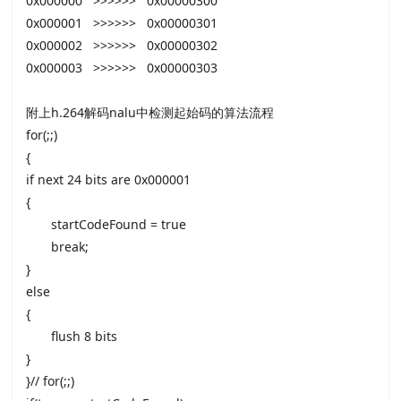
0x000000 >>>>>> 0x00000300
0x000001 >>>>>> 0x00000301
0x000002 >>>>>> 0x00000302
0x000003 >>>>>> 0x00000303
附上h.264解码nalu中检测起始码的算法流程
for(;;)
{
if next 24 bits are 0x000001
{
startCodeFound = true
break;
}
else
{
flush 8 bits
}
}// for(;;)