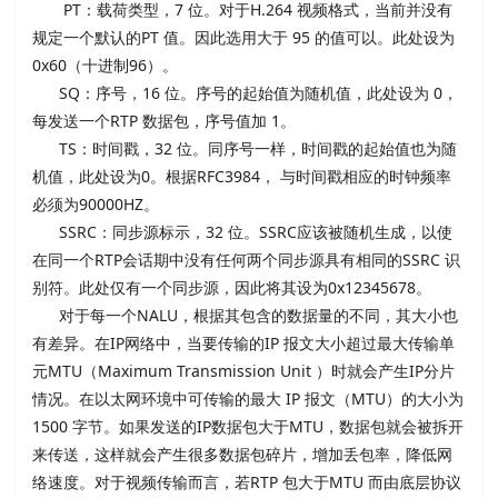
PT：载荷类型，7 位。对于H.264 视频格式，当前并没有
规定一个默认的PT 值。因此选用大于 95 的值可以。此处设为
0x60（十进制96）。
SQ：序号，16 位。序号的起始值为随机值，此处设为 0，
每发送一个RTP 数据包，序号值加 1。
TS：时间戳，32 位。同序号一样，时间戳的起始值也为随
机值，此处设为0。根据RFC3984， 与时间戳相应的时钟频率
必须为90000HZ。
SSRC：同步源标示，32 位。SSRC应该被随机生成，以使
在同一个RTP会话期中没有任何两个同步源具有相同的SSRC 识
别符。此处仅有一个同步源，因此将其设为0x12345678。
对于每一个NALU，根据其包含的数据量的不同，其大小也
有差异。在IP网络中，当要传输的IP 报文大小超过最大传输单
元MTU（Maximum Transmission Unit ）时就会产生IP分片
情况。在以太网环境中可传输的最大 IP 报文（MTU）的大小为
1500 字节。如果发送的IP数据包大于MTU，数据包就会被拆开
来传送，这样就会产生很多数据包碎片，增加丢包率，降低网
络速度。对于视频传输而言，若RTP 包大于MTU 而由底层协议