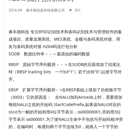
2016-09
睿丰德信息科技有限公司
351
睿丰德科技 专注RFID识别技术和条码识别技术与管理软件的集
成项目。质量追溯系统、MES系统、金蝶与条码系统对接、用
友与条码系统对接 H264码流打包分析
SODB 数据比特串－－＞最原始的编码数据
RBSP 原始字节序列载荷－－＞在SODB的后面填加了结尾比
特（RBSP trailing bits 一个bit“1”）若干比特“0”,以便字节对
齐。
EBSP 扩展字节序列载荷-- >在RBSP基础上填加了仿校验字节
（0X03）它的原因是： 在NALU加到Annexb上时，需要填加
每组NALU之前的开始码 StartCodePrefix,如果该NALU对应的
slice为一帧的开始则用4位字节表示，ox00000001,否则用3位
字节表示 ox000001.为了使NALU主体中不包括与开始码相冲突
的，在编码时，每遇到两个字节连续为0，就插入一个字节的