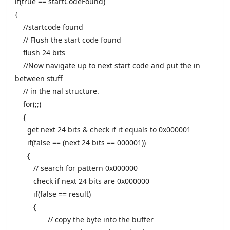
if(true == startCodeFound)
{
//startcode found
// Flush the start code found
flush 24 bits
//Now navigate up to next start code and put the in
between stuff
// in the nal structure.
for(;;)
{
get next 24 bits & check if it equals to 0x000001
if(false == (next 24 bits == 000001))
{
// search for pattern 0x000000
check if next 24 bits are 0x000000
if(false == result)
{
// copy the byte into the buffer