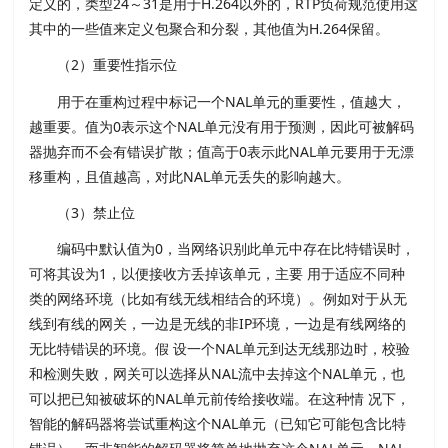
定义的，类型24～31是用于H.264以外的，RTP负荷规范使用这
其中的一些值来定义包聚合和分裂，其他值为H.264保留。
（2）重要性指示位
用于在重构过程中标记一个NAL单元的重要性，值越大，
越重要。值为0表示这个NAL单元没有用于预测，因此可被解码
器抛弃而不会有错误扩散；值高于0表示此NAL单元要用于无漂
移重构，且值越高，对此NAL单元丢失的影响越大。
（3）禁止位
编码中默认值为0，当网络识别此单元中存在比特错误时，
可将其设为1，以便接收方丢掉该单元，主要 用于适应不同种
类的网络环境（比如有线无线相结合的环境）。例如对于从无
线到有线的网关，一边是无线的非IP环境，一边是有线网络的
无比特错误的环境。假 设一个NAL单元到达无线那边时，校验
和检测失败，网关可以选择从NAL流中去掉这个NAL单元，也
可以把已知被破坏的NAL单元前传给接收端。在这种情 况下，
智能的解码器将尝试重构这个NAL单元（已知它可能包含比特