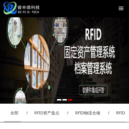
全部
/
RFID资产盘点
/
RFID物流仓储
/
RFID