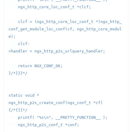
ngx_http_core_loc_conf_t *clcf;
clcf = (ngx_http_core_loc_conf_t *)ngx_http_
conf_get_module_loc_conf(cf, ngx_http_core_modul
e);
clcf-
>handler = ngx_http_p2s_urlquery_handler;
return NGX_CONF_OK;
}/*}}}*/
static void *
ngx_http_p2s_create_conf(ngx_conf_t *cf)
{/*{{{*/
printf( "%s\n", __PRETTY_FUNCTION__ );
ngx_http_p2s_conf_t *conf;