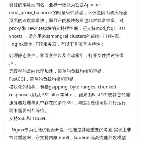
资源的消耗而闻名．业界一致认为它是Apache＋
mod_proxy_balancer的轻量级代替者，不仅是因为响应静态
页面的速度非常快，而且它的模块数量也非常非常丰富。对
proxy 和 rewrite模块的支持很彻底，还支持mod_fcgi、ssl、
vhosts ，适合用来做mongrel clusters的前端HTTP响应。
nginx做为HTTP服务器，有以下几项基本特性：
处理静态文件，索引文件以及自动索引；打开文件描述符缓
冲．
无缓存的反向代理加速，简单的负载均衡和容错．
FastCGI，简单的负载均衡和容错．
模块化的结构。包括gzipping, byte ranges, chunked
responses,以及 SSI-filter等filter。如果由FastCGI或其它代理
服务器处理单页中存在的多个SSI，则这项处理可以并行运行，
而不需要相互等待。
支持SSL 和 TLSSNI．
Nginx专为性能优化而开发，性能是其最重要的考量,实现上非
常注重效率。它支持内核 epoll、kqueue 等高性能并发模型，