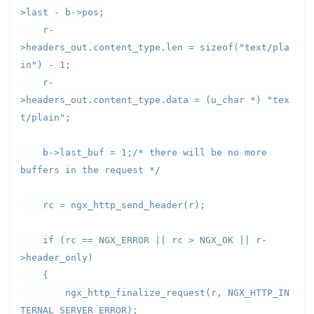
>last - b->pos;
r-
>headers_out.content_type.len = sizeof("text/pla
in") - 1;
r-
>headers_out.content_type.data = (u_char *) "tex
t/plain";
b->last_buf = 1;/* there will be no more
buffers in the request */
rc = ngx_http_send_header(r);
if (rc == NGX_ERROR || rc > NGX_OK || r-
>header_only)
{
ngx_http_finalize_request(r, NGX_HTTP_IN
TERNAL_SERVER_ERROR);