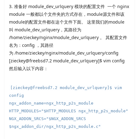
3. 准备好 module_dev_urlquery 模块的配置文件 一个 nginx
module 一般都以个文件夹的方式存在，module源文件和该
module的配置文件都在这个文件下面。 这里我们的module
叫 module_dev_urlquery，其路径为
/home/zieckey/nginx/module_dev_urlquery 。 其配置文件
名为：config ，其路径
为 /home/zieckey/nginx/module_dev_urlquery/config
[zieckey@freebsd7.2 module_dev_urlquery]$ vim config
然后输入以下内容：
[zieckey@freebsd7.2 module_dev_urlquery]$ vim
config
ngx_addon_name=ngx_http_p2s_module
HTTP_MODULES="$HTTP_MODULES ngx_http_p2s_module"
NGX_ADDON_SRCS="$NGX_ADDON_SRCS
$ngx_addon_dir/ngx_http_p2s_module.c"