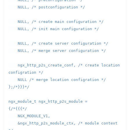
NULL, /* postconfiguration */
NULL, /* create main configuration */
NULL, /* init main configuration */
NULL, /* create server configuration */
NULL, /* merge server configuration */
ngx_http_p2s_create_conf, /* create location
configration */
NULL /* merge location configration */
};/*}}}*/
ngx_module_t ngx_http_p2s_module =
{/*{{{*/
NGX_MODULE_V1,
&ngx_http_p2s_module_ctx, /* module context