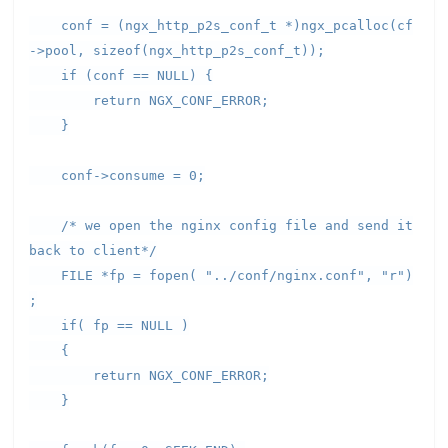
conf = (ngx_http_p2s_conf_t *)ngx_pcalloc(cf
->pool, sizeof(ngx_http_p2s_conf_t));
if (conf == NULL) {
return NGX_CONF_ERROR;
}
conf->consume = 0;
/* we open the nginx config file and send it
back to client*/
FILE *fp = fopen( "../conf/nginx.conf", "r")
;
if( fp == NULL )
{
return NGX_CONF_ERROR;
}