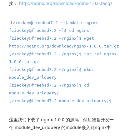
接：
http://nginx.org/download/nginx-1.0.0.tar.gz
[zieckey@freebsd7.2 ~]$ mkdir nginx
[zieckey@freebsd7.2 ~]$ cd nginx
[zieckey@freebsd7.2 ~/nginx]$ wget
http://nginx.org/download/nginx-1.0.0.tar.gz
[zieckey@freebsd7.2 ~/nginx]$ tar zxf nginx-
1.0.0.tar.gz
[zieckey@freebsd7.2 ~/nginx]$ mkdir
module_dev_urlquery
[zieckey@freebsd7.2 ~/nginx]$ cd
module_dev_urlquery/
[zieckey@freebsd7.2 module_dev_urlquery]$
这里我们下载了 nginx-1.0.0 的源码，然后准备开发一
个 module_dev_urlquery 的module嵌入到nginx中