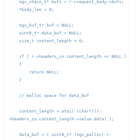
ngx_chain_t* bufs = r->request_body->bufs;
*body_len = 0;
ngx_buf_t* buf = NULL;
uint8_t* data_buf = NULL;
size_t content_length = 0;
if ( r->headers_in.content_length == NULL )
{
return NULL;
}
// malloc space for data_buf
content_length = atoi( (char*)(r-
>headers_in.content_length->value.data) );
data_buf = ( uint8_t* )ngx_palloc( r-