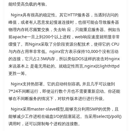
能经受高负载的考验。
Nginx具有很高的稳定性。其它HTTP服务器，当遇到访问的
峰值，或者有人恶意发起慢速连接时，也很可能会导致服务器
物理内存耗尽频繁交换，失去响 应，只能重启服务器。例如当
前apache一旦上到200个以上进程，web响应速度就明显非常
缓慢了。而Nginx采取了分阶段资源分配技术，使得它的 CPU
与内存占用率非常低。nginx官方表示保持10,000个没有活动
的连接，它只占2.5M内存，所以类似DOS这样的攻击对nginx
来说基本上 是毫无用处的。就稳定性而言,nginx比lighthttpd
更胜一筹。
Nginx支持热部署。它的启动特别容易, 并且几乎可以做到
7*24不间断运行，即使运行数个月也不需要重新启动。你还能
够在不间断服务的情况下，对软件版本进行进行升级。
Nginx采用master-slave模型,能够充分利用SMP的优势，且
能够减少工作进程在磁盘I/O的阻塞延迟。当采用select()/poll()
调用时，还可以限制每个进程的连接数。