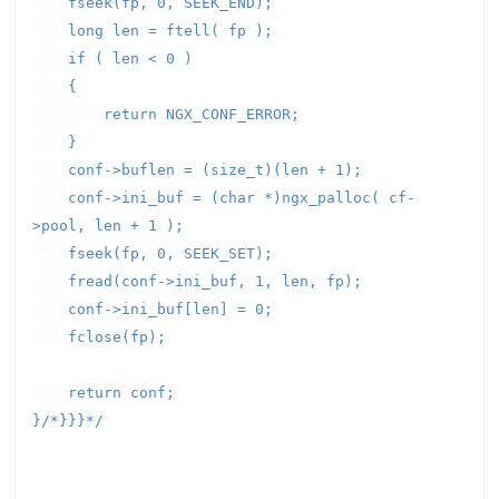
fseek(fp, 0, SEEK_END);
long len = ftell( fp );
if ( len < 0 )
{
return NGX_CONF_ERROR;
}
conf->buflen = (size_t)(len + 1);
conf->ini_buf = (char *)ngx_palloc( cf-
>pool, len + 1 );
fseek(fp, 0, SEEK_SET);
fread(conf->ini_buf, 1, len, fp);
conf->ini_buf[len] = 0;
fclose(fp);
return conf;
}/*}}}*/