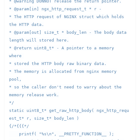
* @warning DONNOT release the return pointer.
* @param[in] ngx_http_request_t * r -
* The HTTP request of NGINX struct which holds
the HTTP data.
* @param[out] size_t * body_len - The body data
length will stored here.
* @return uint8_t* - A pointer to a memory
where
* stored the HTTP body raw binary data.
* The memory is allocated from nginx memory
pool,
* so the caller don't need to warry about the
memory release work.
*/
static uint8_t* get_raw_http_body( ngx_http_requ
est_t* r, size_t* body_len )
{/*{{{*/
printf( "%s\n", __PRETTY_FUNCTION__ );