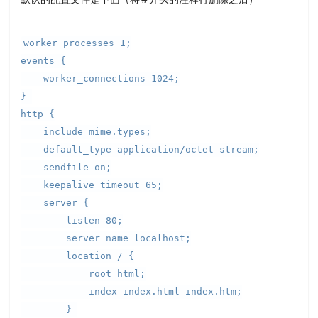
worker_processes 1;
events {
worker_connections 1024;
}
http {
include mime.types;
default_type application/octet-stream;
sendfile on;
keepalive_timeout 65;
server {
listen 80;
server_name localhost;
location / {
root html;
index index.html index.htm;
}