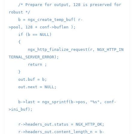
/* Prepare for output, 128 is preserved for
robust */
b = ngx_create_temp_buf( r-
>pool, 128 + conf->buflen );
if (b == NULL)
{
ngx_http_finalize_request(r, NGX_HTTP_IN
TERNAL_SERVER_ERROR);
return ;
}
out.buf = b;
out.next = NULL;
b->last = ngx_sprintf(b->pos, "%s", conf-
>ini_buf);
r->headers_out.status = NGX_HTTP_OK;
r->headers_out.content_length_n = b-