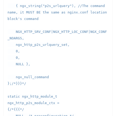
{ ngx_string("p2s_urlquery"), //The command
name, it MUST BE the same as nginx.conf location
block's command
NGX_HTTP_SRV_CONF|NGX_HTTP_LOC_CONF|NGX_CONF
_NOARGS,
ngx_http_p2s_urlquery_set,
0,
0,
NULL },
ngx_null_command
};/*}}}*/
static ngx_http_module_t
ngx_http_p2s_module_ctx =
{/*{{{*/
NULL, /* preconfiguration */