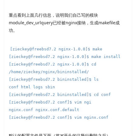
重点看到上面几行信息，说明我们自己写的模块
module_dev_urlquery已经被nginx接纳，生成makefile成
功。
[zieckey@freebsd7.2 nginx-1.0.0]$ make
[zieckey@freebsd7.2 nginx-1.0.0]$ make install
[zieckey@freebsd7.2 nginx-1.0.0]$ cd
/home/zieckey/nginx/bininstalled/
[zieckey@freebsd7.2 bininstalled]$ ls
conf html logs sbin
[zieckey@freebsd7.2 bininstalled]$ cd conf
[zieckey@freebsd7.2 conf]$ vim ngi
nginx.conf nginx.conf.default
[zieckey@freebsd7.2 conf]$ vim nginx.conf
默认的配置文件是下面（将‘#’开头的注释行删除之后）