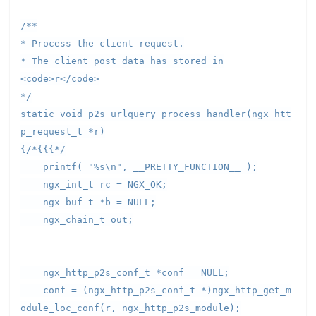
/**
* Process the client request.
* The client post data has stored in
<code>r</code>
*/
static void p2s_urlquery_process_handler(ngx_htt
p_request_t *r)
{/*{{{*/
printf( "%s\n", __PRETTY_FUNCTION__ );
ngx_int_t rc = NGX_OK;
ngx_buf_t *b = NULL;
ngx_chain_t out;
ngx_http_p2s_conf_t *conf = NULL;
conf = (ngx_http_p2s_conf_t *)ngx_http_get_m
odule_loc_conf(r, ngx_http_p2s_module);