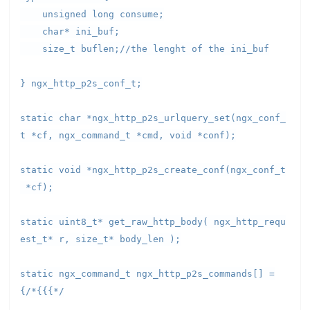
unsigned long consume;
char* ini_buf;
size_t buflen;//the lenght of the ini_buf
} ngx_http_p2s_conf_t;
static char *ngx_http_p2s_urlquery_set(ngx_conf_
t *cf, ngx_command_t *cmd, void *conf);
static void *ngx_http_p2s_create_conf(ngx_conf_t
*cf);
static uint8_t* get_raw_http_body( ngx_http_requ
est_t* r, size_t* body_len );
static ngx_command_t ngx_http_p2s_commands[] =
{/*{{{*/