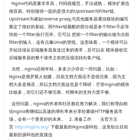
Nginx代码质量非常高，代码很规范，手法成熟， 模块扩展也
很容易。特别值得一提的是强大的Upstream与Filter链。
Upstream为诸如reverse proxy,与其他服务器通信模块的编写
奠定了很好的基础。而Filter链最酷的部分就是各个filter不必等
待前一个filter执行完毕。它可以 把前一个filter的输出做为当前
filter的输入，这有点像Unix的管线。这意味着，一个模块可以
开始压缩从后端服务器发送过来的请求，且可以在 模块接收完
后端服务器的整个请求之前把压缩流转向客户端。
当然，nginx还很年轻，多多少少存在一些问题，比如：
Nginx是俄罗斯人创建，目前文档方面还不是很完善．因为文
档大多是俄语，所以文档方面这也是个障碍．尽管nignx的模块
比较多，但它们还不够完善。对脚本的支持力度不够。
这些问题，nginx的作者和社区都在努力解决，我们有理由相
信nginx将继续以高速的增长率来分享轻量级HTTP服务器市
场，会有一个更美好的未来。 2. 准备工作 去官方主
页
http://nginx.org/
下载最新的Nginx源码包，这里给出目前
最新的源码包的直接连