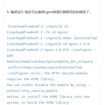
5. 编译运行 现在可以编译nginx和我们刚刚写好的模块了。
[zieckey@freebsd7.2 ~/nginx]$ cd
[zieckey@freebsd7.2 ~]$ cd nginx/
[zieckey@freebsd7.2 ~/nginx]$ mkdir bininstalled
[zieckey@freebsd7.2 ~/nginx]$ cd nginx-1.0.0
[zieckey@freebsd7.2 nginx-1.0.0]$ ./configure --
add-
module=/home/zieckey/nginx/module_dev_urlquery -
-prefix=/home/zieckey/nginx/bininstalled
./configure: error: the HTTP rewrite module
requires the PCRE library.
You can either disable the module by using --
without-http_rewrite_module
option, or install the PCRE library into the
system, or build the PCRE library