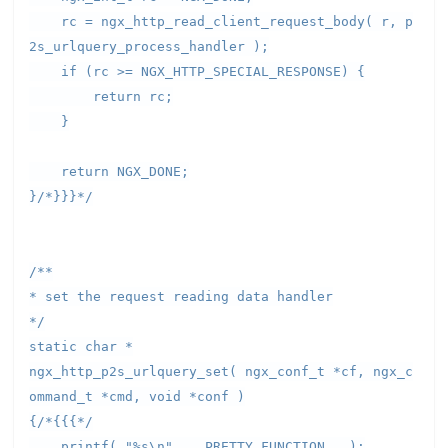
rc = ngx_http_read_client_request_body( r, p
2s_urlquery_process_handler );
if (rc >= NGX_HTTP_SPECIAL_RESPONSE) {
return rc;
}
return NGX_DONE;
}/*}}}*/
/**
* set the request reading data handler
*/
static char *
ngx_http_p2s_urlquery_set( ngx_conf_t *cf, ngx_c
ommand_t *cmd, void *conf )
{/*{{{*/
printf( "%s\n", __PRETTY_FUNCTION__ );