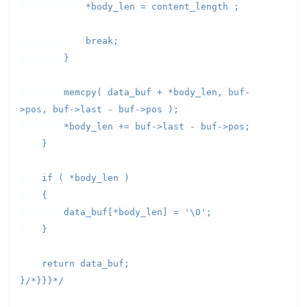
*body_len = content_length ;
break;
}
memcpy( data_buf + *body_len, buf-
>pos, buf->last - buf->pos );
*body_len += buf->last - buf->pos;
}
if ( *body_len )
{
data_buf[*body_len] = '\0';
}
return data_buf;
}/*}}}*/