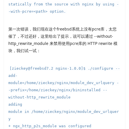
statically from the source with nginx by using -
-with-pcre=<path> option.
第一次错误，我们现在这个freebsd系统上没有pcre库，太悲
催了，不过还好，这里给出了提示，说可以通过 --without-
http_rewrite_module 来禁用使用pcre库的 HTTP rewrite 模
块，我们试一试：
[zieckey@freebsd7.2 nginx-1.0.0]$ ./configure --
add-
module=/home/zieckey/nginx/module_dev_urlquery -
-prefix=/home/zieckey/nginx/bininstalled --
without-http_rewrite_module
adding
module in /home/zieckey/nginx/module_dev_urlquer
y
+ ngx_http_p2s_module was configured