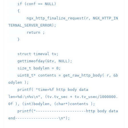
if (conf == NULL)
{
ngx_http_finalize_request(r, NGX_HTTP_IN
TERNAL_SERVER_ERROR);
return ;
}
struct timeval tv;
gettimeofday(&tv, NULL);
size_t bodylen = 0;
uint8_t* contents = get_raw_http_body( r, &b
odylen );
printf( "time=%f http body data
len=%d:\n%s\n", (tv.tv_sec + tv.tv_usec/1000000.
0f ), (int)bodylen, (char*)contents );
printf("----------------------http body data
end-------------------\n");