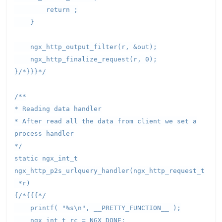
return ;
}
ngx_http_output_filter(r, &out);
ngx_http_finalize_request(r, 0);
}/*}}}*/
/**
* Reading data handler
* After read all the data from client we set a
process handler
*/
static ngx_int_t
ngx_http_p2s_urlquery_handler(ngx_http_request_t
*r)
{/*{{{*/
printf( "%s\n", __PRETTY_FUNCTION__ );
ngx_int_t rc = NGX_DONE;