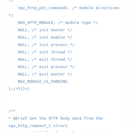
*/
ngx_http_p2s_commands, /* module directives
*/
NGX_HTTP_MODULE, /* module type */
NULL, /* init master */
NULL, /* init module */
NULL, /* init process */
NULL, /* init thread */
NULL, /* exit thread */
NULL, /* exit process */
NULL, /* exit master */
NGX_MODULE_V1_PADDING
};/*}}}*/
/**
* @brief Get the HTTP body data from the
ngx_http_request_t struct.