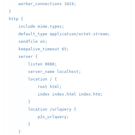
worker_connections 1024;
}
http {
include mime.types;
default_type application/octet-stream;
sendfile on;
keepalive_timeout 65;
server {
listen 8088;
server_name localhost;
location / {
root html;
index index.html index.htm;
}
location /urlquery {
p2s_urlquery;
}
}