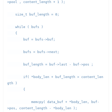
>pool , content_length + 1 );
size_t buf_length = 0;
while ( bufs )
{
buf = bufs->buf;
bufs = bufs->next;
buf_length = buf->last - buf->pos ;
if( *body_len + buf_length > content_len
gth )
{
memcpy( data_buf + *body_len, buf-
>pos, content_length - *body_len );