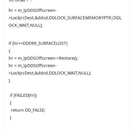
hr = m_lpDDSOffscreen-
>Lock(rcDest,&ddsd,DDLOCK_SURFACEMEMORYPTR|DDL
OCK_WAIT,NULL);
if (hr==DDERR_SURFACELOST)
{
hr = m_lpDDSOffscreen->Restore();
hr = m_lpDDSOffscreen-
>Lock(rcDest,&ddsd,DDLOCK_WAIT,NULL);
}
if (FAILED(hr))
{
return DD_FALSE;
}