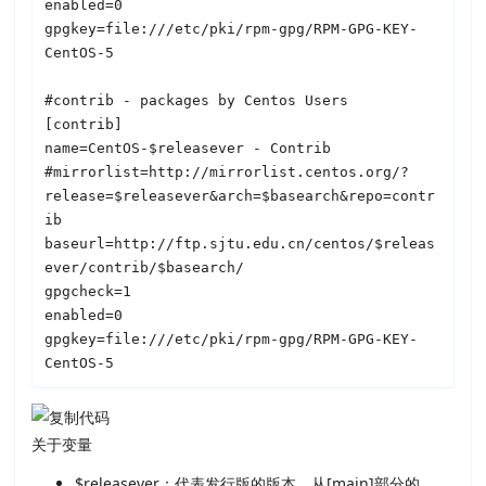
enabled=0

gpgkey=file:///etc/pki/rpm-gpg/RPM-GPG-KEY-
CentOS-5

#contrib - packages by Centos Users

[contrib]

name=CentOS-$releasever - Contrib

#mirrorlist=http://mirrorlist.centos.org/?
release=$releasever&arch=$basearch&repo=contr
ib

baseurl=http://ftp.sjtu.edu.cn/centos/$releas
ever/contrib/$basearch/

gpgcheck=1

enabled=0

gpgkey=file:///etc/pki/rpm-gpg/RPM-GPG-KEY-
CentOS-5
关于变量
$releasever：代表发行版的版本，从[main]部分的