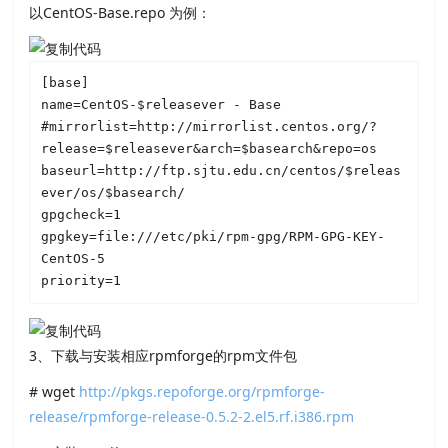
以CentOS-Base.repo 为例：
[base]

name=CentOS-$releasever - Base

#mirrorlist=http://mirrorlist.centos.org/?
release=$releasever&arch=$basearch&repo=os

baseurl=http://ftp.sjtu.edu.cn/centos/$releas
ever/os/$basearch/

gpgcheck=1

gpgkey=file:///etc/pki/rpm-gpg/RPM-GPG-KEY-
CentOS-5

priority=1
3、下载与安装相应rpmforge的rpm文件包
# wget
http://pkgs.repoforge.org/rpmforge-
release/rpmforge-release-0.5.2-2.el5.rf.i386.rpm