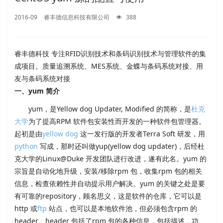
2016-09
睿丰德信息科技有限公司
388
睿丰德科技 专注RFID识别技术和条码识别技术与管理软件的集
成项目。质量追溯系统、MES系统、金蝶与条码系统对接、用
友与条码系统对接
一、yum 简介
yum，是Yellow dog Updater, Modified 的简称，是
杜克
大学
为了提高RPM 软件包安装性而开发的一种软件包管理器。
起初是由
yellow dog
这一发行版的开发者Terra Soft 研发，用
python
写成，那时还叫做yup(yellow dog updater)，后经杜
克大学的Linux@Duke 开发团队进行改进，遂有此名。yum 的
宗旨是自动化地升级，安装/移除rpm 包，收集rpm 包的相关
信息，检查依赖性并自动提示用户解决。yum 的关键之处是要
有可靠的repository，顾名思义，这是软件的仓库，它可以是
http 或
ftp
站点，也可以是本地软件池，但必须包含rpm 的
header，header 包括了rpm 包的各种信息，包括描述，功