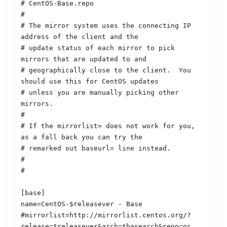
# CentOS-Base.repo

#

# The mirror system uses the connecting IP 
address of the client and the

# update status of each mirror to pick 
mirrors that are updated to and

# geographically close to the client.  You 
should use this for CentOS updates

# unless you are manually picking other 
mirrors.

#

# If the mirrorlist= does not work for you, 
as a fall back you can try the 

# remarked out baseurl= line instead.

#

#

[base]

name=CentOS-$releasever - Base

#mirrorlist=http://mirrorlist.centos.org/?
release=$releasever&arch=$basearch&repo=os
