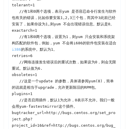
tolerant=1
　　//有1和0两个选项，表示yum 是否容忍命令行发生与软件
包有关的错误，比如你要安装1,2,3三个包，而其中3此前已经
安装了，如果你设为1,则yum 不会出现错误信息。默认是0。

exactarch=1
　　//有1和0两个选项，设置为1，则yum 只会安装和系统架
构匹配的软件包，例如，yum 不会将i686的软件包安装在适合
i386
的系统中。默认为1。

retries=6
　　//网络连接发生错误后的重试次数，如果设为0，则会无限
重试。默认值为6.
obsoletes=1
　　//这是一个update 的参数，具体请参阅yum(8)，简单
的说就是相当于upgrade，允许更新陈旧的RPM包。

plugins=1
　　//是否启用插件，默认1为允许，0表示不允许。我们一般
会用yum-fastestmirror这个插件。

bugtracker_url=http://bugs.centos.org/set_pro
ject.php?
project_id=16&ref=http://bugs.centos.org/bug_