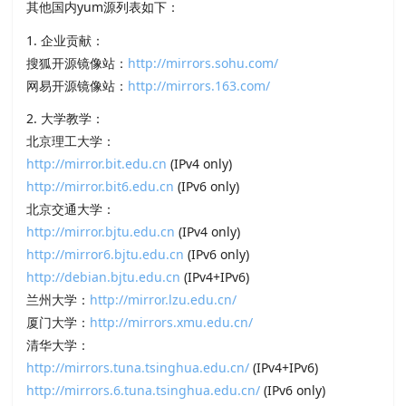
其他国内yum源列表如下：
1. 企业贡献：
搜狐开源镜像站：
http://mirrors.sohu.com/
网易开源镜像站：
http://mirrors.163.com/
2. 大学教学：
北京理工大学：
http://mirror.bit.edu.cn
(IPv4 only)
http://mirror.bit6.edu.cn
(IPv6 only)
北京交通大学：
http://mirror.bjtu.edu.cn
(IPv4 only)
http://mirror6.bjtu.edu.cn
(IPv6 only)
http://debian.bjtu.edu.cn
(IPv4+IPv6)
兰州大学：
http://mirror.lzu.edu.cn/
厦门大学：
http://mirrors.xmu.edu.cn/
清华大学：
http://mirrors.tuna.tsinghua.edu.cn/
(IPv4+IPv6)
http://mirrors.6.tuna.tsinghua.edu.cn/
(IPv6 only)