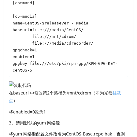
[command]

[c5-media]

name=CentOS-$releasever - Media

baseurl=file:///media/CentOS/

        file:///mnt/cdrom/

        file:///media/cdrecorder/

gpgcheck=1

enabled=1

gpgkey=file:///etc/pki/rpm-gpg/RPM-GPG-KEY-
CentOS-5
在baseurl 中修改第2个路径为/mnt/cdrom（即为光盘
挂载
点
）
将enabled=0改为1
3、禁用默认的yum 网络源
将yum 网络源配置文件改名为CentOS-Base.repo.bak，否则