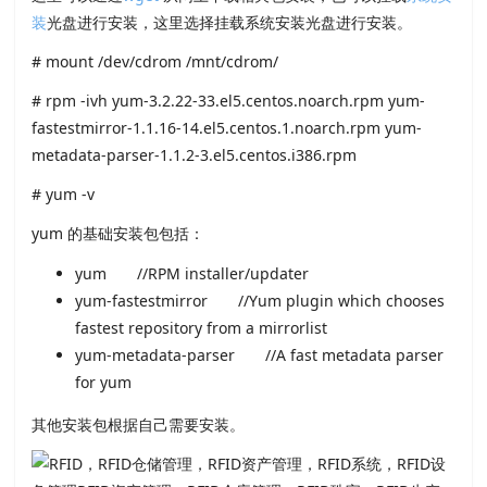
装
光盘进行安装，这里选择挂载系统安装光盘进行安装。
# mount /dev/cdrom /mnt/cdrom/
# rpm -ivh yum-3.2.22-33.el5.centos.noarch.rpm yum-
fastestmirror-1.1.16-14.el5.centos.1.noarch.rpm yum-
metadata-parser-1.1.2-3.el5.centos.i386.rpm
# yum -v
yum 的基础安装包包括：
yum //RPM installer/updater
yum-fastestmirror //Yum plugin which chooses
fastest repository from a mirrorlist
yum-metadata-parser //A fast metadata parser
for yum
其他安装包根据自己需要安装。