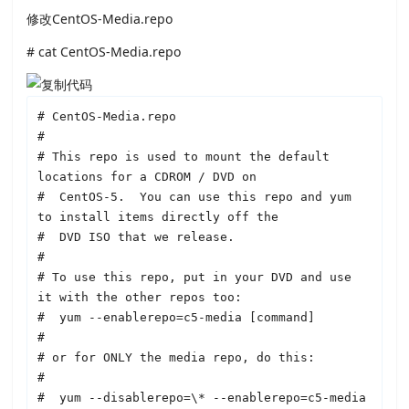
修改CentOS-Media.repo
# cat CentOS-Media.repo
# CentOS-Media.repo

#

# This repo is used to mount the default 
locations for a CDROM / DVD on

#  CentOS-5.  You can use this repo and yum 
to install items directly off the

#  DVD ISO that we release.

#

# To use this repo, put in your DVD and use 
it with the other repos too:

#  yum --enablerepo=c5-media [command]

#  

# or for ONLY the media repo, do this:

#

#  yum --disablerepo=\* --enablerepo=c5-media 