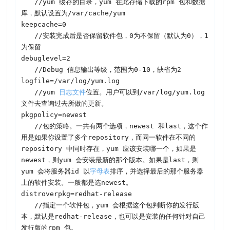
　　//yum 缓存的目录，yum 在此存储下载的rpm 包和数据
库，默认设置为/var/cache/yum

keepcache=0
　　//安装完成后是否保留软件包，0为不保留（默认为0），1
为保留

debuglevel=2
　　//Debug 信息输出等级，范围为0-10，缺省为2

logfile=/var/log/yum.log
　　//yum 
日志文件
位置。用户可以到/var/log/yum.log 
文件去查询过去所做的更新。

pkgpolicy=newest
　　//包的策略。一共有两个选项，newest 和last，这个作
用是如果你设置了多个repository，而同一软件在不同的
repository 中同时存在，yum 应该安装哪一个，如果是
newest，则yum 会安装最新的那个版本。如果是last，则
yum 会将服务器id 以
字母表
排序，并选择最后的那个服务器
上的软件安装。一般都是选newest。
distroverpkg=redhat-release
　　//指定一个软件包，yum 会根据这个包判断你的发行版
本，默认是redhat-release，也可以是安装的任何针对自己
发行版的rpm 包。
