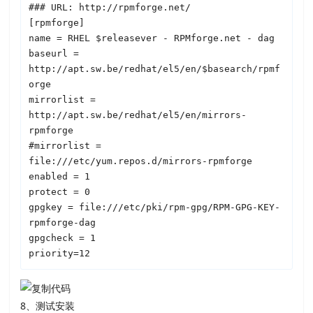
### URL: http://rpmforge.net/

[rpmforge]

name = RHEL $releasever - RPMforge.net - dag

baseurl = 
http://apt.sw.be/redhat/el5/en/$basearch/rpmf
orge

mirrorlist = 
http://apt.sw.be/redhat/el5/en/mirrors-
rpmforge

#mirrorlist = 
file:///etc/yum.repos.d/mirrors-rpmforge

enabled = 1

protect = 0

gpgkey = file:///etc/pki/rpm-gpg/RPM-GPG-KEY-
rpmforge-dag

gpgcheck = 1

priority=12
8、测试安装