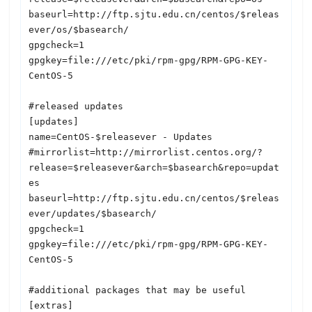
baseurl=http://ftp.sjtu.edu.cn/centos/$releas
ever/os/$basearch/

gpgcheck=1

gpgkey=file:///etc/pki/rpm-gpg/RPM-GPG-KEY-
CentOS-5

#released updates 

[updates]

name=CentOS-$releasever - Updates

#mirrorlist=http://mirrorlist.centos.org/?
release=$releasever&arch=$basearch&repo=updat
es

baseurl=http://ftp.sjtu.edu.cn/centos/$releas
ever/updates/$basearch/

gpgcheck=1

gpgkey=file:///etc/pki/rpm-gpg/RPM-GPG-KEY-
CentOS-5

#additional packages that may be useful

[extras]
