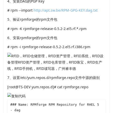
4、安装DAG的PGP Key
# rpm --import
http://apt.sw.be/RPM-GPG-KEY.dag.txt
5、验证rpmforge的rpm文件包
# rpm -K rpmforge-release-0.5.2-2.el5.rf.*.rpm
6、安装rpmforge的rpm文件包
# rpm -i rpmforge-release-0.5.2-2.el5.rf.i386.rpm
7、设置/etc/yum.repos.d/rpmforge.repo文件中源的级别
[root@TS-DEV yum.repos.d]# cat rpmforge.repo
### Name: RPMforge RPM Repository for RHEL 5 
- dag
