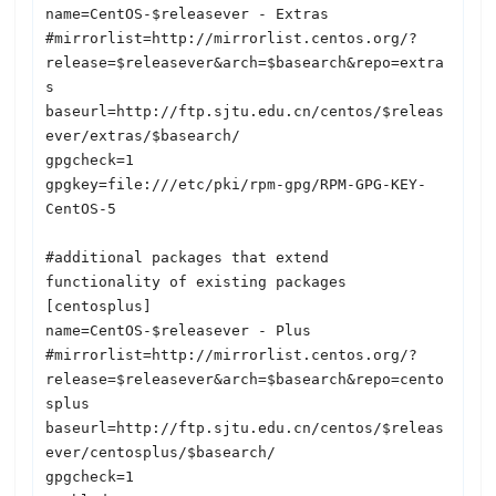
name=CentOS-$releasever - Extras

#mirrorlist=http://mirrorlist.centos.org/?
release=$releasever&arch=$basearch&repo=extra
s

baseurl=http://ftp.sjtu.edu.cn/centos/$releas
ever/extras/$basearch/

gpgcheck=1

gpgkey=file:///etc/pki/rpm-gpg/RPM-GPG-KEY-
CentOS-5

#additional packages that extend 
functionality of existing packages

[centosplus]

name=CentOS-$releasever - Plus

#mirrorlist=http://mirrorlist.centos.org/?
release=$releasever&arch=$basearch&repo=cento
splus

baseurl=http://ftp.sjtu.edu.cn/centos/$releas
ever/centosplus/$basearch/

gpgcheck=1
