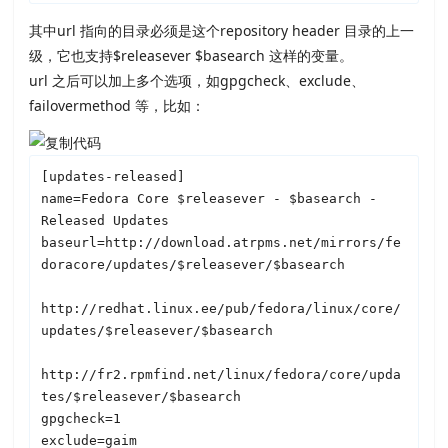
其中url 指向的目录必须是这个repository header 目录的上一
级，它也支持$releasever $basearch 这样的变量。
url 之后可以加上多个选项，如gpgcheck、exclude、
failovermethod 等，比如：
[updates-released]

name=Fedora Core $releasever - $basearch - 
Released Updates

baseurl=http://download.atrpms.net/mirrors/fe
doracore/updates/$releasever/$basearch

http://redhat.linux.ee/pub/fedora/linux/core/
updates/$releasever/$basearch

http://fr2.rpmfind.net/linux/fedora/core/upda
tes/$releasever/$basearch

gpgcheck=1

exclude=gaim
