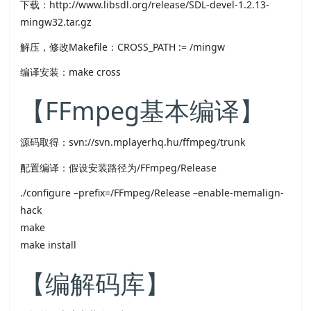
下载：http://www.libsdl.org/release/SDL-devel-1.2.13-
mingw32.tar.gz
解压，修改Makefile：CROSS_PATH := /mingw
编译安装：make cross
【FFmpeg基本编译】
源码取得：svn://svn.mplayerhq.hu/ffmpeg/trunk
配置编译：假设安装路径为/FFmpeg/Release
./configure –prefix=/FFmpeg/Release –enable-memalign-
hack
make
make install
【编解码库】