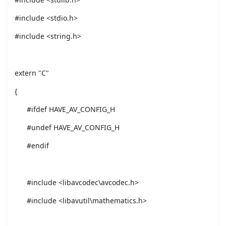
#include <stdio.h>
#include <string.h>
extern "C"
{
#ifdef HAVE_AV_CONFIG_H
#undef HAVE_AV_CONFIG_H
#endif
#include <libavcodec\avcodec.h>
#include <libavutil\mathematics.h>