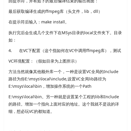
回提示符，并有如下的最后编译结束的输出画面：
最后获取编译生成的ffmpeg库（头文件，lib，dll）
在提示符后输入：make install。
执行完后会生成几个文件下在MSys目录的local文件夹下。目录
如：
4. 在VC下配置（这个指如何在VC中调用ffmpeg库），测试
VC环境配置：（假如目录为上图所示）
方法当然就像其他额外库一个，一种是设置VC全局的Include
路径为你E:\msys\local\include,设置VC全局lib路径为
E:\msys\local\bin，增加操作系统的一个Path
E:\msys\local\bin。另一种就是设置某个工程的lib和Include
的路径。增加一个指向上面对应的地址。这个我就不是说的详
细，想必玩VC的都知道。