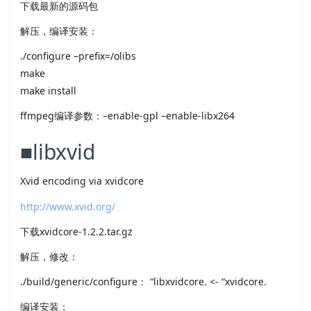
下载最新的源码包
解压，编译安装：
./configure –prefix=/olibs
make
make install
ffmpeg编译参数：–enable-gpl –enable-libx264
■libxvid
Xvid encoding via xvidcore
http://www.xvid.org/
下载xvidcore-1.2.2.tar.gz
解压，修改：
./build/generic/configure： “libxvidcore. <- “xvidcore.
编译安装：