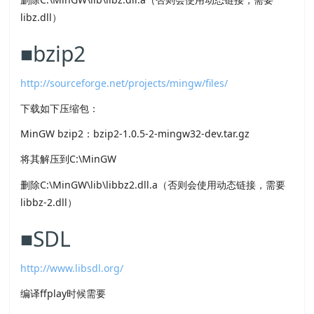
libz.dll）
■bzip2
http://sourceforge.net/projects/mingw/files/
下载如下压缩包：
MinGW bzip2：bzip2-1.0.5-2-mingw32-dev.tar.gz
将其解压到C:\MinGW
删除C:\MinGW\lib\libbz2.dll.a（否则会使用动态链接，需要
libbz-2.dll）
■SDL
http://www.libsdl.org/
编译ffplay时候需要