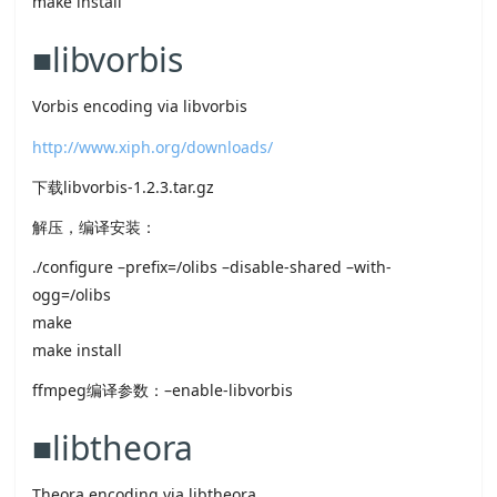
make install
■libvorbis
Vorbis encoding via libvorbis
http://www.xiph.org/downloads/
下载libvorbis-1.2.3.tar.gz
解压，编译安装：
./configure –prefix=/olibs –disable-shared –with-
ogg=/olibs
make
make install
ffmpeg编译参数：–enable-libvorbis
■libtheora
Theora encoding via libtheora