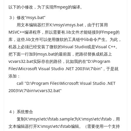
以下的小修改，为了实现ffmpeg的编译。
３）修改“msys.bat”
用文本编辑器打开X:\msys\msys.bat，由于打算用
MSVC++编译程序，所以需要有.lib文件才能链接到FFmpeg的
库，这些.lib文件可以使用微软的工具链中lib命令产生。为此，
机器上必须已经安装了微软的Visual Studio或是Visual C++。
把下面一行加到msys.bat的最前面，把路径替换成机器上
vcvars32.bat实际存在的路径，比如我的在“D:\Program
Files\Microsoft Visual Studio .NET 2003\Vc7\bin”，于是就
添加：
call "D:\Program Files\Microsoft Visual Studio .NET
2003\Vc7\bin\vcvars32.bat"
４）系统整合
复制X:\msys\etc\fstab.sample为X:\msys\etc\fstab，用
文本编辑器打开X:\msys\etc\fstab编辑。（需要使用一个支持