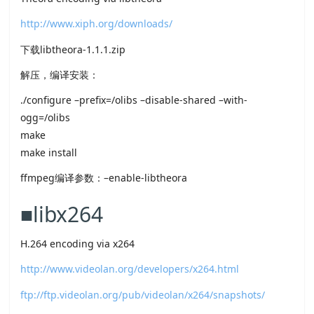
http://www.xiph.org/downloads/
下载libtheora-1.1.1.zip
解压，编译安装：
./configure –prefix=/olibs –disable-shared –with-
ogg=/olibs
make
make install
ffmpeg编译参数：–enable-libtheora
■libx264
H.264 encoding via x264
http://www.videolan.org/developers/x264.html
ftp://ftp.videolan.org/pub/videolan/x264/snapshots/