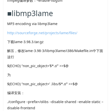
ffmpeg编译参数：–enable-libgsm
■libmp3lame
MP3 encoding via libmp3lame
http://sourceforge.net/projects/lame/files/
下载lame-3.98.3.tar.gz
解压，修改lame-3.98-3/libmp3lame/i386/Makefile.in中下面
这行
$(ECHO) “non_pic_object=’$*.o’” >>$@
为
$(ECHO) “non_pic_object=’ .libs/$*.o’” >>$@
编译安装：
./configure –prefix=/olibs –disable-shared –enable-static –
disable-frontend