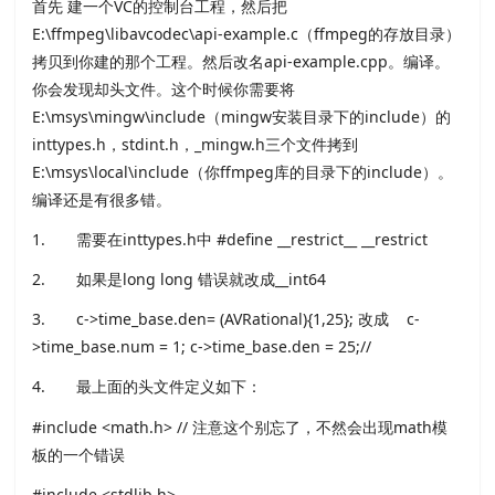
首先 建一个VC的控制台工程，然后把
E:\ffmpeg\libavcodec\api-example.c（ffmpeg的存放目录）
拷贝到你建的那个工程。然后改名api-example.cpp。编译。
你会发现却头文件。这个时候你需要将
E:\msys\mingw\include（mingw安装目录下的include）的
inttypes.h，stdint.h，_mingw.h三个文件拷到
E:\msys\local\include（你ffmpeg库的目录下的include）。
编译还是有很多错。
1. 需要在inttypes.h中 #define __restrict__ __restrict
2. 如果是long long 错误就改成__int64
3. c->time_base.den= (AVRational){1,25}; 改成 c-
>time_base.num = 1; c->time_base.den = 25;//
4. 最上面的头文件定义如下：
#include <math.h> // 注意这个别忘了，不然会出现math模
板的一个错误
#include <stdlib.h>