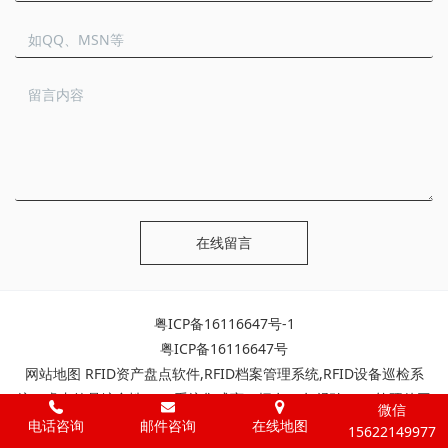
在线留言
粤ICP备16116647号-1
粤ICP备16116647号
网站地图
RFID资产盘点软件
,
RFID档案管理系统
,
RFID设备巡检系
统
。睿丰德是综合性RFID系统集成商，拥有10年经验RFID软硬件工
微信
程师团队保障您的RFID项目落地到位！
电话咨询
邮件咨询
在线地图
15622149977