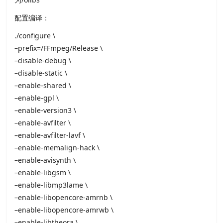
配置编译：
./configure \
–prefix=/FFmpeg/Release \
–disable-debug \
–disable-static \
–enable-shared \
–enable-gpl \
–enable-version3 \
–enable-avfilter \
–enable-avfilter-lavf \
–enable-memalign-hack \
–enable-avisynth \
–enable-libgsm \
–enable-libmp3lame \
–enable-libopencore-amrnb \
–enable-libopencore-amrwb \
–enable-libtheora \