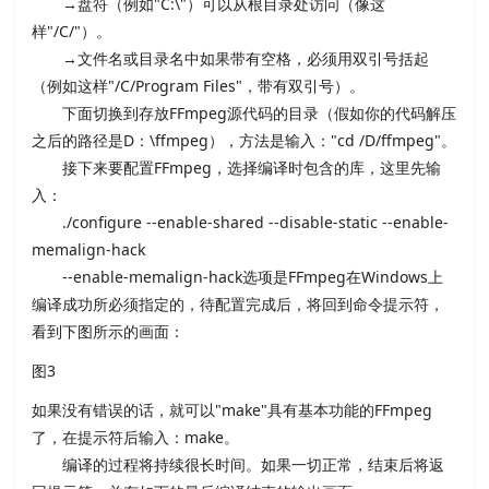
→盘符（例如"C:\"）可以从根目录处访问（像这
样"/C/"）。
→文件名或目录名中如果带有空格，必须用双引号括起
（例如这样"/C/Program Files"，带有双引号）。
下面切换到存放FFmpeg源代码的目录（假如你的代码解压
之后的路径是D：\ffmpeg），方法是输入："cd /D/ffmpeg"。
接下来要配置FFmpeg，选择编译时包含的库，这里先输
入：
./configure --enable-shared --disable-static --enable-
memalign-hack
--enable-memalign-hack选项是FFmpeg在Windows上
编译成功所必须指定的，待配置完成后，将回到命令提示符，
看到下图所示的画面：
图3
如果没有错误的话，就可以"make"具有基本功能的FFmpeg
了，在提示符后输入：make。
编译的过程将持续很长时间。如果一切正常，结束后将返