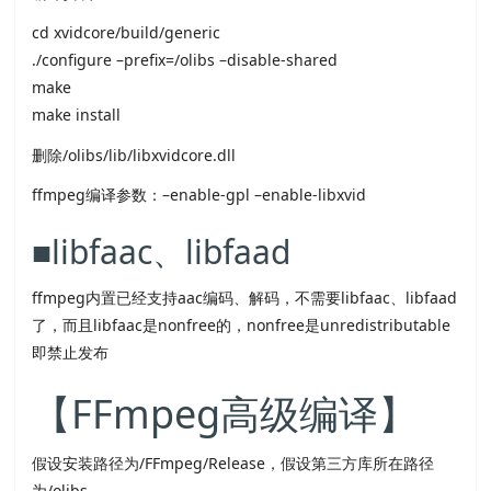
cd xvidcore/build/generic
./configure –prefix=/olibs –disable-shared
make
make install
删除/olibs/lib/libxvidcore.dll
ffmpeg编译参数：–enable-gpl –enable-libxvid
■libfaac、libfaad
ffmpeg内置已经支持aac编码、解码，不需要libfaac、libfaad
了，而且libfaac是nonfree的，nonfree是unredistributable
即禁止发布
【FFmpeg高级编译】
假设安装路径为/FFmpeg/Release，假设第三方库所在路径
为/olibs