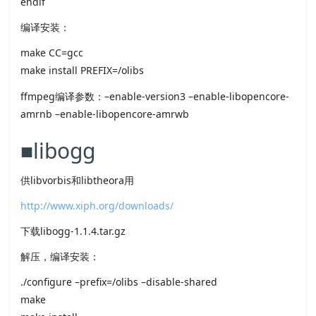
endif
编译安装：
make CC=gcc
make install PREFIX=/olibs
ffmpeg编译参数：–enable-version3 –enable-libopencore-
amrnb –enable-libopencore-amrwb
■libogg
供libvorbis和libtheora用
http://www.xiph.org/downloads/
下载libogg-1.1.4.tar.gz
解压，编译安装：
./configure –prefix=/olibs –disable-shared
make