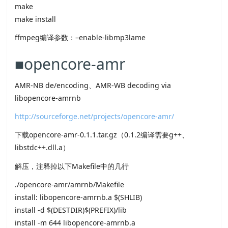
make
make install
ffmpeg编译参数：–enable-libmp3lame
■opencore-amr
AMR-NB de/encoding、AMR-WB decoding via
libopencore-amrnb
http://sourceforge.net/projects/opencore-amr/
下载opencore-amr-0.1.1.tar.gz（0.1.2编译需要g++、
libstdc++.dll.a）
解压，注释掉以下Makefile中的几行
./opencore-amr/amrnb/Makefile
install: libopencore-amrnb.a $(SHLIB)
install -d $(DESTDIR)$(PREFIX)/lib
install -m 644 libopencore-amrnb.a