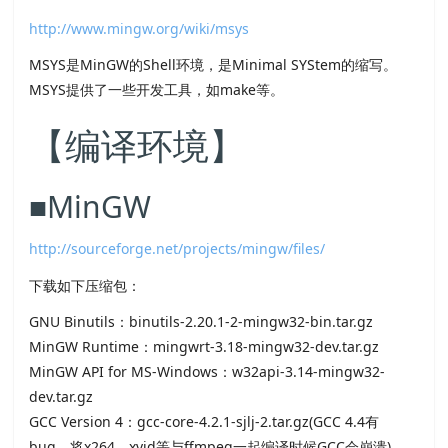
http://www.mingw.org/wiki/msys
MSYS是MinGW的Shell环境，是Minimal SYStem的缩写。
MSYS提供了一些开发工具，如make等。
【编译环境】
■MinGW
http://sourceforge.net/projects/mingw/files/
下载如下压缩包：
GNU Binutils：binutils-2.20.1-2-mingw32-bin.tar.gz
MinGW Runtime：mingwrt-3.18-mingw32-dev.tar.gz
MinGW API for MS-Windows：w32api-3.14-mingw32-
dev.tar.gz
GCC Version 4：gcc-core-4.2.1-sjlj-2.tar.gz(GCC 4.4有
bug，将x264、xvid等与ffmpeg一起编译时候GCC会崩溃)