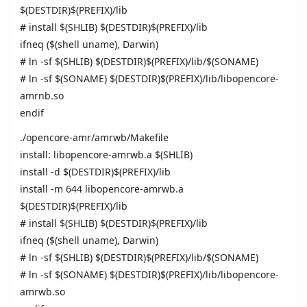
$(DESTDIR)$(PREFIX)/lib
# install $(SHLIB) $(DESTDIR)$(PREFIX)/lib
ifneq ($(shell uname), Darwin)
# ln -sf $(SHLIB) $(DESTDIR)$(PREFIX)/lib/$(SONAME)
# ln -sf $(SONAME) $(DESTDIR)$(PREFIX)/lib/libopencore-
amrnb.so
endif
./opencore-amr/amrwb/Makefile
install: libopencore-amrwb.a $(SHLIB)
install -d $(DESTDIR)$(PREFIX)/lib
install -m 644 libopencore-amrwb.a
$(DESTDIR)$(PREFIX)/lib
# install $(SHLIB) $(DESTDIR)$(PREFIX)/lib
ifneq ($(shell uname), Darwin)
# ln -sf $(SHLIB) $(DESTDIR)$(PREFIX)/lib/$(SONAME)
# ln -sf $(SONAME) $(DESTDIR)$(PREFIX)/lib/libopencore-
amrwb.so