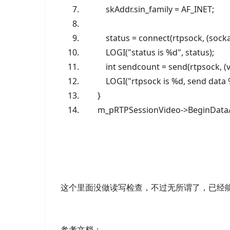
skAddr.sin_family = AF_INET;
status = connect(rtpsock, (socka
LOGI(
"status is %d", status);
int sendcount = send(rtpsock, (
LOGI(
"rtpsock is %d, send data
}
m_pRTPSessionVideo->BeginDataA
这个里面没做读写检查，不过无所谓了，已经
参考文档：