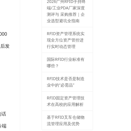
2026⼴州RFID⼿持终
端/⼯业PDA⼚家深度
测评与 采购推荐｜企
业选型避坑全指南
RFID资产管理系统实
00
现全方位资产管控进
然后发
行实时动态管理
国际RFID行业标准有
哪些？
RFID技术是否是制造
业中的“必需品”
RFID固定资产管理技
术在高校的应用解析
的话
基于RFID叉车仓储物
流管理应用及优势
务端