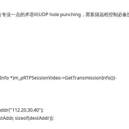
一点的术语叫UDP hole punching，黑客搞远程控制必备
nInfo *)m_pRTPSessionVideo->GetTransmissionInfo())-
addr(
"112.20.30.40");
tAddr,
sizeof(destAddr));
;