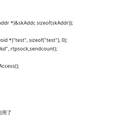
ddr *)&skAddr,
sizeof(skAddr));
void *)
"test",
sizeof(
"test"), 0);
 %d", rtpsock,sendcount);
ccess();
能用了