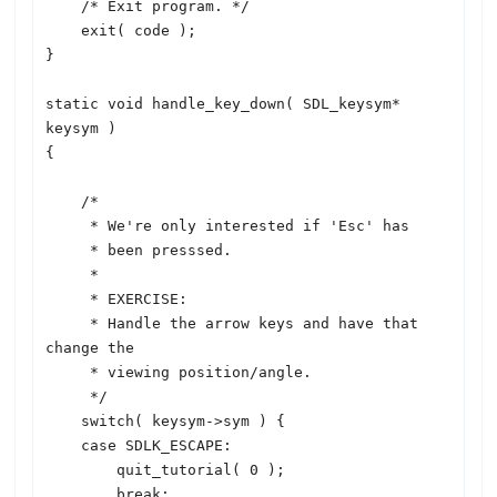
    /* Exit program. */

    exit( code );

}

static void handle_key_down( 
SDL
_keysym* 
keysym )

{

    /* 

     * We're only interested if 'Esc' has

     * been presssed.

     *

     * EXERCISE: 

     * Handle the arrow keys and have that 
change the

     * viewing position/angle.

     */

    switch( keysym->sym ) {

    case 
SDL
K_ESCAPE:

        quit_tutorial( 0 );

        break;
