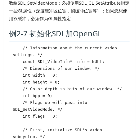
数给
SDL
_SetVideoMode；必须使用
SDL
_GL_SetAttribute指定
一些GL属性（深度缓冲区位宽，帧缓冲位宽等）；如果您想使
用双缓冲，必须作为GL属性指定
例2-7 初始化
SDL
加OpenGL
    /* Information about the current video 
settings. */

    const 
SDL
_VideoInfo* info = NULL;

    /* Dimensions of our window. */

    int width = 0;

    int height = 0;

    /* Color depth in bits of our window. */

    int bpp = 0;

    /* Flags we will pass into 
SDL
_SetVideoMode. */

    int flags = 0;

    /* First, initialize 
SDL
's video 
subsystem. */
