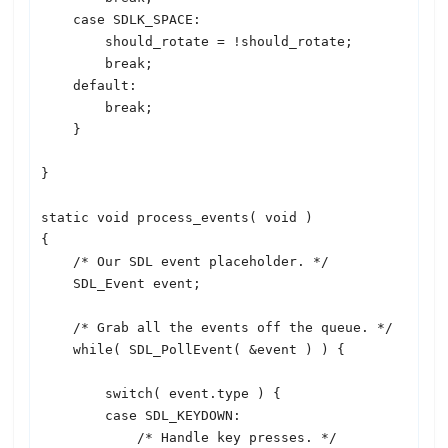
    case 
SDL
K_SPACE:

        should_rotate = !should_rotate;

        break;

    default:

        break;

    }

}

static void process_events( void )

{

    /* Our 
SDL
 event placeholder. */

SDL
_Event event;

    /* Grab all the events off the queue. */

    while( 
SDL
_PollEvent( &event ) ) {

        switch( event.type ) {

        case 
SDL
_KEYDOWN:

            /* Handle key presses. */
