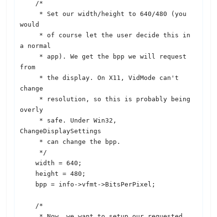
    /*

     * Set our width/height to 640/480 (you 
would

     * of course let the user decide this in 
a normal

     * app). We get the bpp we will request 
from

     * the display. On X11, VidMode can't 
change

     * resolution, so this is probably being 
overly

     * safe. Under Win32, 
ChangeDisplaySettings

     * can change the bpp.

     */

    width = 640;

    height = 480;

    bpp = info->vfmt->BitsPerPixel;

    /*

     * Now, we want to setup our requested
