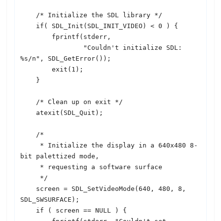
    /* Initialize the 
SDL
 library */

    if( 
SDL
_Init(
SDL
_INIT_VIDEO) < 0 ) {

        fprintf(stderr,

                "Couldn't initialize 
SDL
: 
%s/n", 
SDL
_GetError());

        exit(1);

    }

    /* Clean up on exit */

    atexit(
SDL
_Quit);

    /*

     * Initialize the display in a 640x480 8-
bit palettized mode,

     * requesting a software surface

     */

    screen = 
SDL
_SetVideoMode(640, 480, 8, 
SDL
_SWSURFACE);

    if ( screen == NULL ) {
