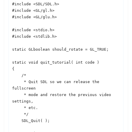
#include <
SDL
/
SDL
.h>

#include <GL/gl.h>

#include <GL/glu.h>

#include <stdio.h>

#include <stdlib.h>

static GLboolean should_rotate = GL_TRUE;

static void quit_tutorial( int code )

{

    /*

     * Quit 
SDL
 so we can release the 
fullscreen

     * mode and restore the previous video 
settings,

     * etc.

     */

SDL
_Quit( );
