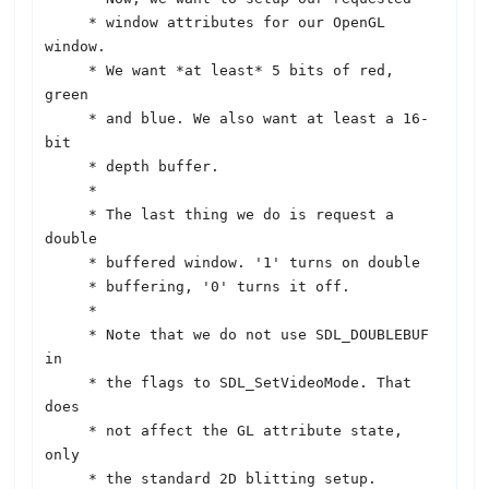
     * window attributes for our OpenGL 
window.

     * We want *at least* 5 bits of red, 
green

     * and blue. We also want at least a 16-
bit

     * depth buffer.

     *

     * The last thing we do is request a 
double

     * buffered window. '1' turns on double

     * buffering, '0' turns it off.

     *

     * Note that we do not use 
SDL
_DOUBLEBUF 
in

     * the flags to 
SDL
_SetVideoMode. That 
does

     * not affect the GL attribute state, 
only

     * the standard 2D blitting setup.
