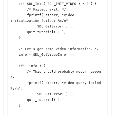
    if( 
SDL
_Init( 
SDL
_INIT_VIDEO ) < 0 ) {

        /* Failed, exit. */

        fprintf( stderr, "Video 
initialization failed: %s/n",

SDL
_GetError( ) );

        quit_tutorial( 1 );

    }

    /* Let's get some video information. */

    info = 
SDL
_GetVideoInfo( );

    if( !info ) {

        /* This should probably never happen. 
*/

        fprintf( stderr, "Video query failed: 
%s/n",

SDL
_GetError( ) );

        quit_tutorial( 1 );

    }
