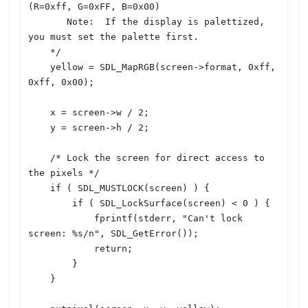
(R=0xff, G=0xFF, B=0x00)

       Note:  If the display is palettized, 
you must set the palette first.

    */

    yellow = 
SDL
_MapRGB(screen->format, 0xff, 
0xff, 0x00);

    x = screen->w / 2;

    y = screen->h / 2;

    /* Lock the screen for direct access to 
the pixels */

    if ( 
SDL
_MUSTLOCK(screen) ) {

        if ( 
SDL
_LockSurface(screen) < 0 ) {

            fprintf(stderr, "Can't lock 
screen: %s/n", 
SDL
_GetError());

            return;

        }

    }
