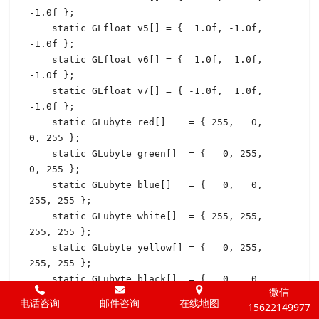
-1.0f };

    static GLfloat v5[] = {  1.0f, -1.0f, 
-1.0f };

    static GLfloat v6[] = {  1.0f,  1.0f, 
-1.0f };

    static GLfloat v7[] = { -1.0f,  1.0f, 
-1.0f };

    static GLubyte red[]    = { 255,   0,   
0, 255 };

    static GLubyte green[]  = {   0, 255,   
0, 255 };

    static GLubyte blue[]   = {   0,   0, 
255, 255 };

    static GLubyte white[]  = { 255, 255, 
255, 255 };

    static GLubyte yellow[] = {   0, 255, 
255, 255 };

    static GLubyte black[]  = {   0,   0,   
微信
0, 255 };

电话咨询
邮件咨询
在线地图
15622149977
    static GLubyte orange[] = { 255, 255,   