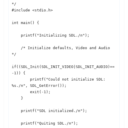
*/

#include <stdio.h>

int main() {

    printf("Initializing 
SDL
./n");

    /* Initialize defaults, Video and Audio 
*/

if((
SDL
_Init(
SDL
_INIT_VIDEO|
SDL
_INIT_AUDIO)==
-1)) { 

        printf("Could not initialize 
SDL
: 
%s./n", 
SDL
_GetError());

        exit(-1);

    }

    printf("
SDL
 initialized./n");

    printf("Quiting 
SDL
./n");
