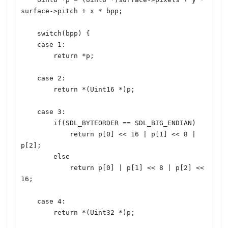
surface->pitch + x * bpp;

    switch(bpp) {

    case 1:

        return *p;

    case 2:

        return *(Uint16 *)p;

    case 3:

        if(
SDL
_BYTEORDER == 
SDL
_BIG_ENDIAN)

            return p[0] << 16 | p[1] << 8 | 
p[2];

        else

            return p[0] | p[1] << 8 | p[2] << 
16;

    case 4:

        return *(Uint32 *)p;
