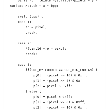
    Uint8 *p = (Uint8 *)surface->pixels + y * 
surface->pitch + x * bpp;

    switch(bpp) {

    case 1:

        *p = pixel;

        break;

    case 2:

        *(Uint16 *)p = pixel;

        break;

    case 3:

        if(
SDL
_BYTEORDER == 
SDL
_BIG_ENDIAN) {

            p[0] = (pixel >> 16) & 0xff;

            p[1] = (pixel >> 8) & 0xff;

            p[2] = pixel & 0xff;

        } else {

            p[0] = pixel & 0xff;

            p[1] = (pixel >> 8) & 0xff;

            p[2] = (pixel >> 16) & 0xff;
