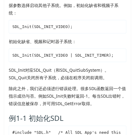
据参数选择启动其他子系统。例如，初始化缺省和视频子系
统：
SDL
_Init(
SDL
_INIT_VIDEO);
初始化缺省、视频和记时器子系统：
SDL
_Init(
SDL
_INIT_VIDEO | 
SDL
_INIT_TIMER);
SDL
_Init对应
SDL
_Quit（和
SDL
_QuitSubSystem）。
SDL
_Quit关闭所有子系统，必须在程序关闭前调用。
除此之外，我们还必须进行错误处理。很多
SDL
函数返回一个值
指示成功与否。例如
SDL
_Init失败时返回-1。每当
SDL
出错时，
错误信息被保存，并可用
SDL
_GetError取得。
例1-1 初始化
SDL
#include "
SDL
.h"   /* All 
SDL
 App's need this 