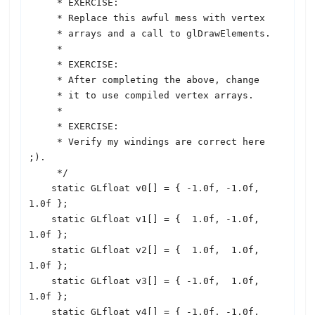
     * EXERCISE:

     * Replace this awful mess with vertex

     * arrays and a call to glDrawElements.

     *

     * EXERCISE:

     * After completing the above, change

     * it to use compiled vertex arrays.

     *

     * EXERCISE:

     * Verify my windings are correct here 
;).

     */

    static GLfloat v0[] = { -1.0f, -1.0f,  
1.0f };

    static GLfloat v1[] = {  1.0f, -1.0f,  
1.0f };

    static GLfloat v2[] = {  1.0f,  1.0f,  
1.0f };

    static GLfloat v3[] = { -1.0f,  1.0f,  
1.0f };

    static GLfloat v4[] = { -1.0f, -1.0f, 