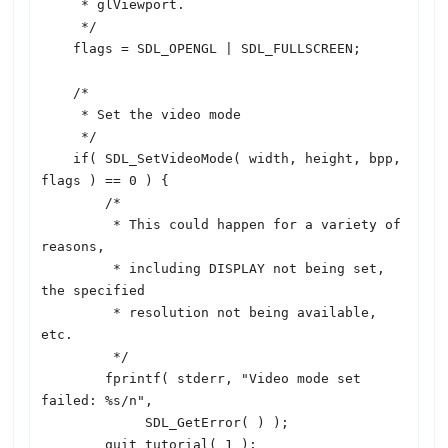
     * glViewport.

     */

    flags = 
SDL
_OPENGL | 
SDL
_FULLSCREEN;

    /*

     * Set the video mode

     */

    if( 
SDL
_SetVideoMode( width, height, bpp, 
flags ) == 0 ) {

        /* 

         * This could happen for a variety of 
reasons,

         * including DISPLAY not being set, 
the specified

         * resolution not being available, 
etc.

         */

        fprintf( stderr, "Video mode set 
failed: %s/n",

SDL
_GetError( ) );

        quit_tutorial( 1 );
