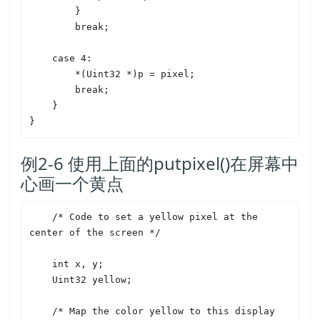
        }

        break;

    case 4:

        *(Uint32 *)p = pixel;

        break;

    }

例2-6 使用上面的putpixel()在屏幕中
心画一个黄点
    /* Code to set a yellow pixel at the 
center of the screen */

    int x, y;

    Uint32 yellow;

    /* Map the color yellow to this display 