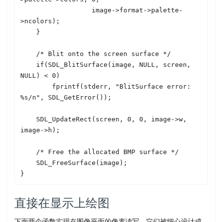
                  image->format->palette-
>ncolors);

    }

    /* Blit onto the screen surface */

    if(
SDL
_BlitSurface(image, NULL, screen, 
NULL) < 0)

        fprintf(stderr, "BlitSurface error: 
%s/n", 
SDL
_GetError());

SDL
_UpdateRect(screen, 0, 0, image->w, 
image->h);

    /* Free the allocated BMP surface */

SDL
_FreeSurface(image);

直接在显示上绘图
下面两个函数实现在图像平面的像素读写。它们被细心设计成