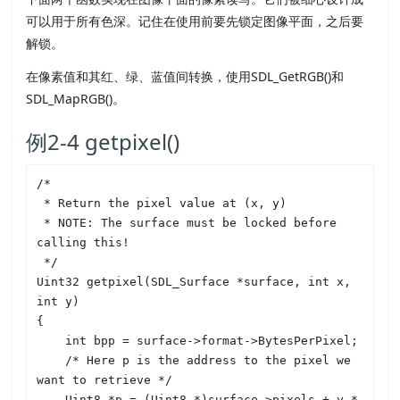
可以用于所有色深。记住在使用前要先锁定图像平面，之后要
解锁。
在像素值和其红、绿、蓝值间转换，使用
SDL
_GetRGB()和
SDL
_MapRGB()。
例2-4 getpixel()
/*

 * Return the pixel value at (x, y)

 * NOTE: The surface must be locked before 
calling this!

 */

Uint32 getpixel(
SDL
_Surface *surface, int x, 
int y)

{

    int bpp = surface->format->BytesPerPixel;

    /* Here p is the address to the pixel we 
want to retrieve */

    Uint8 *p = (Uint8 *)surface->pixels + y * 