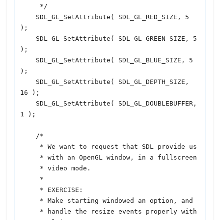
     */

SDL
_GL_SetAttribute( 
SDL
_GL_RED_SIZE, 5 
);

SDL
_GL_SetAttribute( 
SDL
_GL_GREEN_SIZE, 5 
);

SDL
_GL_SetAttribute( 
SDL
_GL_BLUE_SIZE, 5 
);

SDL
_GL_SetAttribute( 
SDL
_GL_DEPTH_SIZE, 
16 );

SDL
_GL_SetAttribute( 
SDL
_GL_DOUBLEBUFFER, 
1 );

    /*

     * We want to request that 
SDL
 provide us

     * with an OpenGL window, in a fullscreen

     * video mode.

     *

     * EXERCISE:

     * Make starting windowed an option, and

     * handle the resize events properly with
