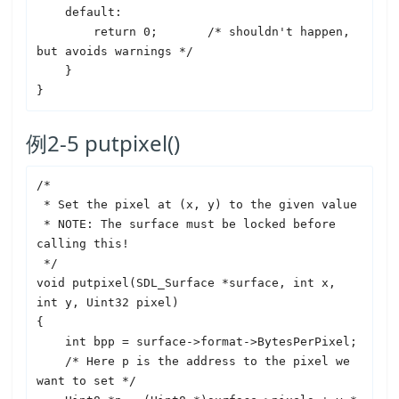
    default:

        return 0;       /* shouldn't happen, 
but avoids warnings */

    }

例2-5 putpixel()
/*

 * Set the pixel at (x, y) to the given value

 * NOTE: The surface must be locked before 
calling this!

 */

void putpixel(
SDL
_Surface *surface, int x, 
int y, Uint32 pixel)

{

    int bpp = surface->format->BytesPerPixel;

    /* Here p is the address to the pixel we 
want to set */
