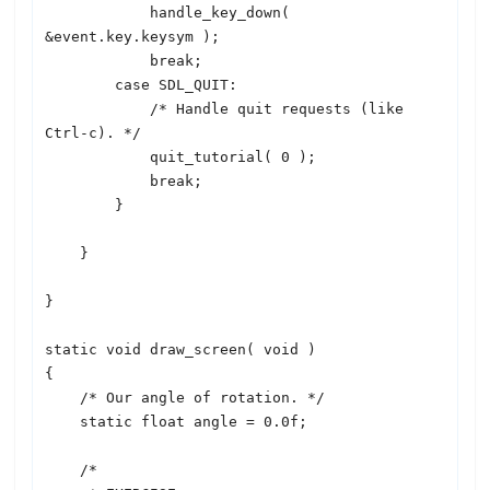
            handle_key_down( 
&event.key.keysym );

            break;

        case 
SDL
_QUIT:

            /* Handle quit requests (like 
Ctrl-c). */

            quit_tutorial( 0 );

            break;

        }

    }

}

static void draw_screen( void )

{

    /* Our angle of rotation. */

    static float angle = 0.0f;

    /*
