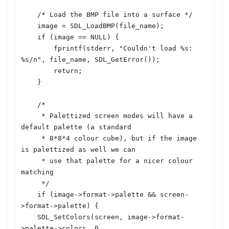
    /* Load the BMP file into a surface */

    image = 
SDL
_LoadBMP(file_name);

    if (image == NULL) {

        fprintf(stderr, "Couldn't load %s: 
%s/n", file_name, 
SDL
_GetError());

        return;

    }

    /*

     * Palettized screen modes will have a 
default palette (a standard

     * 8*8*4 colour cube), but if the image 
is palettized as well we can

     * use that palette for a nicer colour 
matching

     */

    if (image->format->palette && screen-
>format->palette) {

SDL
_SetColors(screen, image->format-
>palette->colors, 0,
