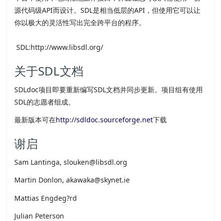
源代码级API而设计。
SDL
是相当低层的API，但使用它可以让
你以极大的灵活性写出完全跨平台的程序。
SDL:http://www.libsdl.org/
关于
SDL
文档
SDL
doc项目即要重新编写
SDL
文档并同步更新。项目组有使用
SDL
的志愿者组成。
最新版本可在
http://
sdl
doc.sourceforge.net
下载
谢启
Sam Lantinga, slouken@lib
sdl
.org
Martin Donlon, akawaka@skynet.ie
Mattias Engdeg?rd
Julian Peterson