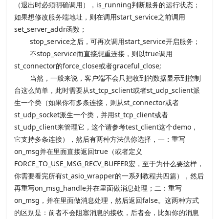
（退出时必须明确调用），is_running判断服务的运行状态；
如果想修改服务端地址，则在调用start_service之前调用
set_server_addr函数；
stop_service之后，可再次调用start_service开启服务；
不stop_service而直接想重连接，则以true调用
st_connector的force_close或者graceful_close;
当然，一般来说，客户端不会只把收到的数据显示到控制
台这么简单，此时需要从st_tcp_sclient或者st_udp_sclient派
生一个类（如果你有多条连接，则从st_connector或者
st_udp_socket派生一个类，并用st_tcp_client或者
st_udp_client来管理它，这个请参考test_client这个demo，
它支持多条连接），然后有两种方法供你选择，一：重写
on_msg并在里面直接返回true（或者定义
FORCE_TO_USE_MSG_RECV_BUFFER宏，至于为什么要这样，
你需要看完所有st_asio_wrapper的一系列教程共四篇），然后
再重写on_msg_handle并在里面做消息处理；二：重写
on_msg，并在里面做消息处理，然后返回false。这两种方式
的区别是：前者不会阻塞消息的接收，后者会，比如你的消息