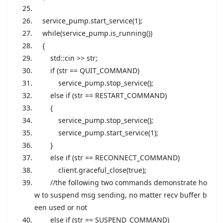
service_pump.start_service(1);
while
(service_pump.is_running())
{
std::cin >> str;
if
(str == QUIT_COMMAND)
service_pump.stop_service();
else
if
(str == RESTART_COMMAND)
{
service_pump.stop_service();
service_pump.start_service(1);
}
else
if
(str == RECONNECT_COMMAND)
client.graceful_close(
true
);
//the following two commands demonstrate ho
w to suspend msg sending, no matter recv buffer b
een used or not
else
if
(str == SUSPEND_COMMAND)