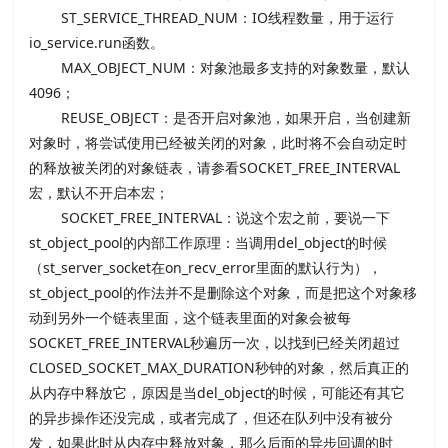
ST_SERVICE_THREAD_NUM：IO线程数量，用于运行
io_service.run函数。
MAX_OBJECT_NUM：对象池最多支持的对象数量，默认
4096；
REUSE_OBJECT：是否开启对象池，如果开启，当创建新
对象时，将尝试使用已经被关闭的对象，此时将不会自动定时
的释放被关闭的对象链表，请参看SOCKET_FREE_INTERVAL
宏，默认不开启本宏；
SOCKET_FREE_INTERVAL：说这个宏之前，要说一下
st_object_pool的内部工作原理：当调用del_object的时候
（st_server_socket在on_recv_error里面的默认行为），
st_object_pool的作法并不是删除这个对象，而是把这个对象移
动到另外一个链表里面，这个链表里面的对象会被每
SOCKET_FREE_INTERVAL秒遍历一次，以找到已经关闭超过
CLOSED_SOCKET_MAX_DURATION秒钟的对象，然后真正的
从内存中释放它，原因是当del_object的时候，可能还有其它
的异步操作还没完成，或者完成了，但还在队列中没有被分
发，如果此时从内存中释放对象，那么后面的异步回调的时