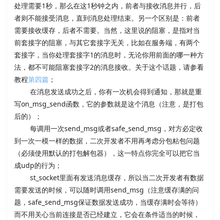
处理需要1秒，那么在这1秒钟之内，前者与接收消息并行，后
者则不能接受消息，直到消息处理结束。另一个区别是：前者
需要接收缓存，后者不需要。当然，这里说的阻塞，是指对当
前套接字的阻塞，与其它套接字无关，比如在服务端，有两个
套接字，当你处理套接字1的消息时，无论你用前面的哪一种方
法，都不可能阻塞套接字2的消息接收。关于这个话题，请参看
教程
第四篇
；
在消息发送成功之后，你有一次机会得到通知，那就是重
写on_msg_send函数，它的参数就是这个消息（注意，是打包
后的）；
每调用一次send_msg或者safe_send_msg，对方必定收
到一次一模一样的数据，二次开发者不用再考虑分包粘包问题
（必须使用默认的打包解包器），这一特点你完全可以把它当
成udp的行为；
st_socket里面有发送消息缓存，所以当二次开发者有数据
需要发送的时候，可以随时调用send_msg（注意缓存满的问
题，safe_send_msg保证数据发送成功，当缓存满时会等待）
而不用关心当前连接是否已经建立，它会在条件适当的时候，