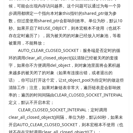
候，可能会出现内存访问越界。这个问题可以通过为每一个异
步调用都绑定一个指向本对象this指针的shared_ptr做为参
数，但过度使用shared_ptr会影响到效率。单位为秒，默认10
秒。如果开启了REUSE_OBJECT，则本宏根本不使用（也就不
存在定时遍历了），因为被关闭的对象已经放入对象池，等着
被重用，不能释放；
AUTO_CLEAR_CLOSED_SOCKET：服务端是否定时的循
环的调用clear_all_closed_object()以清除已经被关闭的套接
字，如果你不方便调用del_object，则对象池里面将会累积越
来越多的被关闭了的对象（如果有连接出错，或者退出的
话），你可以打开这个宏，让st_object_pool为你定时的做这些
清除工作；注意，如果对象链表非常大，遍历链表是会影响效
率的；遍历的时间间隔由CLEAR_CLOSED_SOCKET_INTERVAL
定义，默认不开启本宏；
CLEAR_CLOSED_SOCKET_INTERVAL：定时调用
clear_all_closed_object()间隔，单位为秒，默认60秒，如果未
开启AUTO_CLEAR_CLOSED_SOCKET，则本宏根本不使用（也
就不存在定时调用clear_all_closed_object()了）；