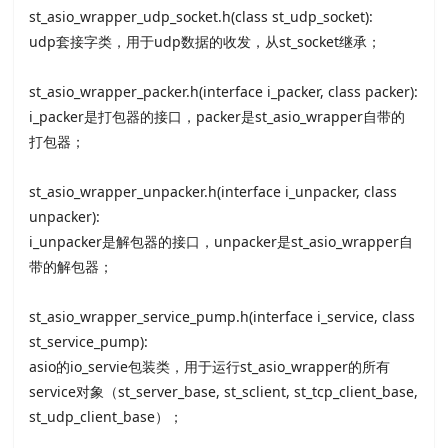
st_asio_wrapper_udp_socket.h(class st_udp_socket):
udp套接字类，用于udp数据的收发，从st_socket继承；
st_asio_wrapper_packer.h(interface i_packer, class packer):
i_packer是打包器的接口，packer是st_asio_wrapper自带的
打包器；
st_asio_wrapper_unpacker.h(interface i_unpacker, class
unpacker):
i_unpacker是解包器的接口，unpacker是st_asio_wrapper自
带的解包器；
st_asio_wrapper_service_pump.h(interface i_service, class
st_service_pump):
asio的io_servie包装类，用于运行st_asio_wrapper的所有
service对象（st_server_base, st_sclient, st_tcp_client_base,
st_udp_client_base）；