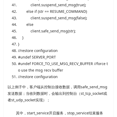
client.suspend_send_msg(
true
);
else
if
(str == RESUME_COMMAND)
client.suspend_send_msg(
false
);
else
client.safe_send_msg(str);
}
}
//restore configuration
#undef SERVER_PORT
#undef FORCE_TO_USE_MSG_RECV_BUFFER //force t
o use the msg recv buffer
//restore configuration
以上例子中，客户端从控制台接收数据，调用safe_send_msg
发送数据；当收到数据时，会输出到控制台（st_tcp_socket或
者st_udp_socket实现）；
其中，start_service开启服务，stop_service结束服务