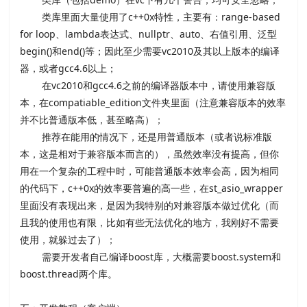
类库里面大量使用了c++0x特性，主要有：range-based
for loop、lambda表达式、nullptr、auto、右值引用、泛型
begin()和end()等；因此至少需要vc2010及其以上版本的编译
器，或者gcc4.6以上；
在vc2010和gcc4.6之前的编译器版本中，请使用兼容版
本，在compatiable_edition文件夹里面（
注意兼容版本的效率
并不比普通版本低，甚至略高
）；
推荐在能用的情况下，还是用普通版本（或者说标准版
本，这是相对于兼容版本而言的），虽然效率没有提高，但你
用在一个复杂的工程中时，可能普通版本效率会高，因为相同
的代码下，c++0x的效率要普遍的高一些，在st_asio_wrapper
里面没有表现出来，是因为我特别的对兼容版本做过优化（而
且我的使用也有限，比如有些无法优化的地方，我刚好不需要
使用，就躲过去了）；
需要开发者自己编译boost库，大概需要boost.system和
boost.thread两个库。