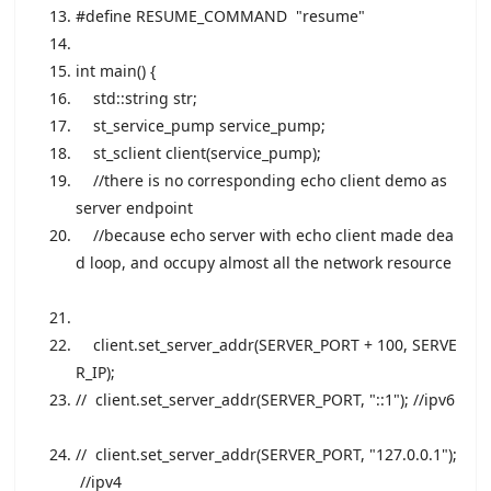
#define RESUME_COMMAND "resume"
int
main() {
std::string str;
st_service_pump service_pump;
st_sclient client(service_pump);
//there is no corresponding echo client demo as
server endpoint
//because echo server with echo client made dea
d loop, and occupy almost all the network resource
client.set_server_addr(SERVER_PORT + 100, SERVE
R_IP);
// client.set_server_addr(SERVER_PORT, "::1"); //ipv6
// client.set_server_addr(SERVER_PORT, "127.0.0.1");
//ipv4