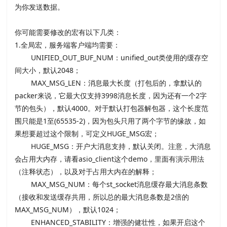
为你发送数据。
你可能需要修改的宏有以下几类：
1.全局宏，服务端客户端均需要：
UNIFIED_OUT_BUF_NUM：unified_out类使用的缓存空
间大小，默认2048；
MAX_MSG_LEN：消息最大长度（打包后的，拿默认的
packer来说，它最大仅支持3998消息长度，因为还有一个2字
节的包头），默认4000。
对于默认打包器解包器，这个长度范
围只能是1至(65535-2)，
因为包头只用了两个字节的缘故，如
果想要超过这个限制，可定义HUGE_MSG宏；
HUGE_MSG：开户大消息支持，默认关闭。
注意，大消息
会占用大内存，请看asio_client这个demo，里面有演示用法
（注释状态），以及对于占用大内在的解释；
MAX_MSG_NUM：每个st_socket消息缓存最大消息条数
（接收和发送缓存共用，所以总的最大消息条数是2倍的
MAX_MSG_NUM），默认1024；
ENHANCED_STABILITY：增强的健壮性，如果开启这个