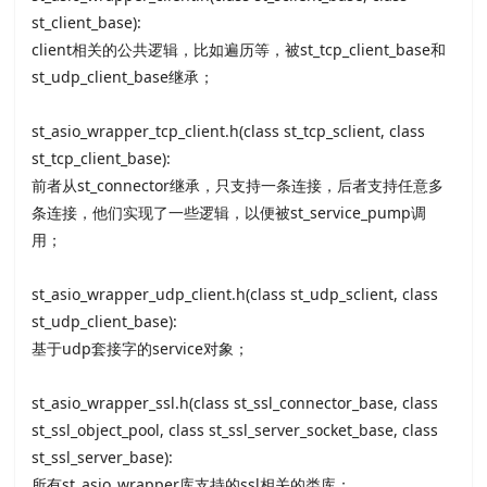
st_client_base):
client相关的公共逻辑，比如遍历等，被st_tcp_client_base和
st_udp_client_base继承；
st_asio_wrapper_tcp_client.h(class st_tcp_sclient, class
st_tcp_client_base):
前者从st_connector继承，只支持一条连接，后者支持任意多
条连接，他们实现了一些逻辑，以便被st_service_pump调
用；
st_asio_wrapper_udp_client.h(class st_udp_sclient, class
st_udp_client_base):
基于udp套接字的service对象；
st_asio_wrapper_ssl.h(class st_ssl_connector_base, class
st_ssl_object_pool, class st_ssl_server_socket_base, class
st_ssl_server_base):
所有st_asio_wrapper库支持的ssl相关的类库；