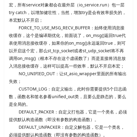
宏，所有service对象都会在最外层（io_service.run）包一层
try catch，以增加健壮性，当然，增加try是会有效率损失的，
本宏默认不开启；
FORCE_TO_USE_MSG_RECV_BUFFER：始终使用消息接
收缓存，这个是编译期优化，前面说了，on_msg()返回true代
表使用消息接收缓存，如果你的on_msg()永远返回true，则可
以开启这个宏，那么st_tcp_socket或者st_udp_socket将不再
调用on_msg()（根本不存在这个虚函数了）而是直接将消息放
入消息接收缓存，这样可以提高一些效率，默认不开启本宏；
NO_UNIFIED_OUT：让st_asio_wrapper里面的所有输出
失效；
CUSTOM_LOG：自定义输出，此时你需要提供5个日志函
数，函数名和签名参看unified_out类，且要么是静态的，要么
是全局的。
DEFAULT_PACKER：自定义打包器，它是一个类名，必须
提供默认构造函数（即没有参数的构造函数）。
DEFAULT_UNPACKER：自定义解包器，它是一个类名，
必须提供默认构造函数（即没有参数的构造函数）。