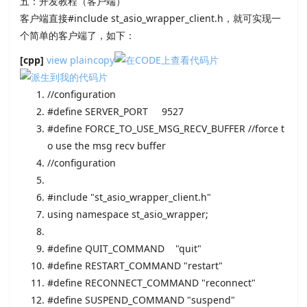
五：开发教程（客户端）
客户端直接#include st_asio_wrapper_client.h，就可实现一
个简单的客户端了，如下：
[cpp]
view plain
copy
//configuration
#define SERVER_PORT 9527
#define FORCE_TO_USE_MSG_RECV_BUFFER //force t
o use the msg recv buffer
//configuration
#include "st_asio_wrapper_client.h"
using
namespace
st_asio_wrapper;
#define QUIT_COMMAND "quit"
#define RESTART_COMMAND "restart"
#define RECONNECT_COMMAND "reconnect"
#define SUSPEND_COMMAND "suspend"