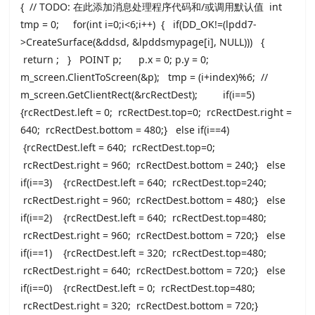
{ // TODO: 在此添加消息处理程序代码和/或调用默认值 int
tmp = 0; for(int i=0;i<6;i++) { if(DD_OK!=(lpdd7-
>CreateSurface(&ddsd, &lpddsmypage[i], NULL))) {
return ; } POINT p; p.x = 0; p.y = 0;
m_screen.ClientToScreen(&p); tmp = (i+index)%6; //
m_screen.GetClientRect(&rcRectDest); if(i==5)
{rcRectDest.left = 0; rcRectDest.top=0; rcRectDest.right =
640; rcRectDest.bottom = 480;} else if(i==4)
{rcRectDest.left = 640; rcRectDest.top=0;
rcRectDest.right = 960; rcRectDest.bottom = 240;} else
if(i==3) {rcRectDest.left = 640; rcRectDest.top=240;
rcRectDest.right = 960; rcRectDest.bottom = 480;} else
if(i==2) {rcRectDest.left = 640; rcRectDest.top=480;
rcRectDest.right = 960; rcRectDest.bottom = 720;} else
if(i==1) {rcRectDest.left = 320; rcRectDest.top=480;
rcRectDest.right = 640; rcRectDest.bottom = 720;} else
if(i==0) {rcRectDest.left = 0; rcRectDest.top=480;
rcRectDest.right = 320; rcRectDest.bottom = 720;}