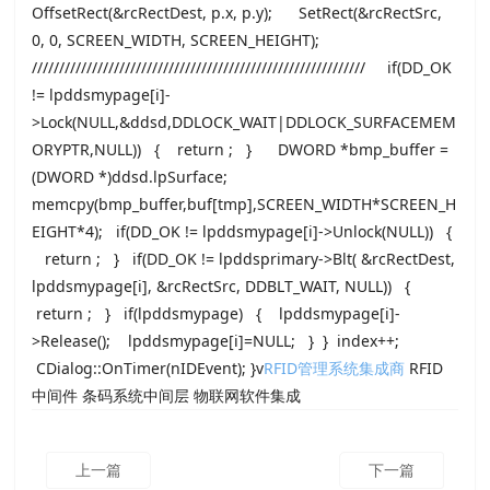
OffsetRect(&rcRectDest, p.x, p.y); SetRect(&rcRectSrc,
0, 0, SCREEN_WIDTH, SCREEN_HEIGHT);
///////////////////////////////////////////////////////////// if(DD_OK
!= lpddsmypage[i]-
>Lock(NULL,&ddsd,DDLOCK_WAIT|DDLOCK_SURFACEMEM
ORYPTR,NULL)) { return ; } DWORD *bmp_buffer =
(DWORD *)ddsd.lpSurface;
memcpy(bmp_buffer,buf[tmp],SCREEN_WIDTH*SCREEN_H
EIGHT*4); if(DD_OK != lpddsmypage[i]->Unlock(NULL)) {
return ; } if(DD_OK != lpddsprimary->Blt( &rcRectDest,
lpddsmypage[i], &rcRectSrc, DDBLT_WAIT, NULL)) {
return ; } if(lpddsmypage) { lpddsmypage[i]-
>Release(); lpddsmypage[i]=NULL; } } index++;
CDialog::OnTimer(nIDEvent); }v
RFID管理系统集成商
RFID
中间件 条码系统中间层 物联网软件集成
上一篇
下一篇