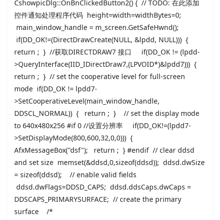
CshowpicDlg::OnBnClickedButton2() { // TODO: 在此添加
控件通知处理程序代码 height=width=widthBytes=0;
main_window_handle = m_screen.GetSafeHwnd();
if(DD_OK!=(DirectDrawCreate(NULL, &lpdd, NULL))) {
return ; } //获取DIRECTDRAW7 接口 if(DD_OK != (lpdd-
>QueryInterface(IID_IDirectDraw7,(LPVOID*)&lpdd7))) {
return ; } // set the cooperative level for full-screen
mode if(DD_OK != lpdd7-
>SetCooperativeLevel(main_window_handle,
DDSCL_NORMAL)) { return ; } // set the display mode
to 640x480x256 #if 0 //设置分辨率 if(DD_OK!=(lpdd7-
>SetDisplayMode(800,600,32,0,0))) {
AfxMessageBox("dsf"); return ; } #endif // clear ddsd
and set size memset(&ddsd,0,sizeof(ddsd)); ddsd.dwSize
= sizeof(ddsd); // enable valid fields
ddsd.dwFlags=DDSD_CAPS; ddsd.ddsCaps.dwCaps =
DDSCAPS_PRIMARYSURFACE; // create the primary
surface /*