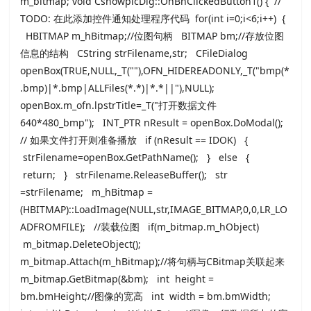
m_bitmap; void CshowpicDlg::OnBnClickedButton1() { //
TODO: 在此添加控件通知处理程序代码 for(int i=0;i<6;i++) {
HBITMAP m_hBitmap;//位图句柄 BITMAP bm;//存放位图
信息的结构 CString strFilename,str; CFileDialog
openBox(TRUE,NULL,_T(""),OFN_HIDEREADONLY,_T("bmp(*
.bmp)|*.bmp|ALLFiles(*.*)|*.*||"),NULL);
openBox.m_ofn.lpstrTitle=_T("打开数据文件
640*480_bmp"); INT_PTR nResult = openBox.DoModal();
// 如果文件打开则准备播放 if (nResult == IDOK) {
strFilename=openBox.GetPathName(); } else {
return; } strFilename.ReleaseBuffer(); str
=strFilename; m_hBitmap =
(HBITMAP)::LoadImage(NULL,str,IMAGE_BITMAP,0,0,LR_LO
ADFROMFILE); //装载位图 if(m_bitmap.m_hObject)
m_bitmap.DeleteObject();
m_bitmap.Attach(m_hBitmap);//将句柄与CBitmap关联起来
m_bitmap.GetBitmap(&bm); int height =
bm.bmHeight;//图像的宽高 int width = bm.bmWidth;