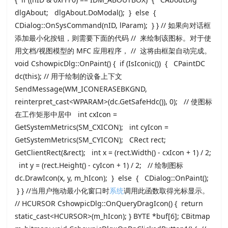
dlgAbout; dlgAbout.DoModal(); } else {
CDialog::OnSysCommand(nID, lParam); } } // 如果向对话框
添加最小化按钮，则需要下面的代码 // 来绘制该图标。对于使
用文档/视图模型的 MFC 应用程序， // 这将由框架自动完成。
void CshowpicDlg::OnPaint() { if (IsIconic()) { CPaintDC
dc(this); // 用于绘制的设备上下文
SendMessage(WM_ICONERASEBKGND,
reinterpret_cast<WPARAM>(dc.GetSafeHdc()), 0); // 使图标
在工作矩形中居中 int cxIcon =
GetSystemMetrics(SM_CXICON); int cyIcon =
GetSystemMetrics(SM_CYICON); CRect rect;
GetClientRect(&rect); int x = (rect.Width() - cxIcon + 1) / 2;
int y = (rect.Height() - cyIcon + 1) / 2; // 绘制图标
dc.DrawIcon(x, y, m_hIcon); } else { CDialog::OnPaint();
} } //当用户拖动最小化窗口时
系统
调用此函数取得光标显示。
// HCURSOR CshowpicDlg::OnQueryDragIcon() { return
static_cast<HCURSOR>(m_hIcon); } BYTE *buf[6]; CBitmap