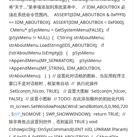
将“关于...”菜单项添加到系统菜单中。 // IDM_ABOUTBOX 必
须在系统命令范围内。 ASSERT((IDM_ABOUTBOX & 0xFFF0)
== IDM_ABOUTBOX); ASSERT(IDM_ABOUTBOX < 0xF000);
CMenu* pSysMenu = GetSystemMenu(FALSE); if
(pSysMenu != NULL) { CString strAboutMenu;
strAboutMenu.LoadString(IDS_ABOUTBOX); if
(!strAboutMenu.IsEmpty()) { pSysMenu-
>AppendMenu(MF_SEPARATOR); pSysMenu-
>AppendMenu(MF_STRING, IDM_ABOUTBOX,
strAboutMenu); } } // 设置此对话框的图标。当应用程序主
窗口不是对话框时，框架将自动 // 执行此操作
SetIcon(m_hIcon, TRUE); // 设置大图标 SetIcon(m_hIcon,
FALSE); // 设置小图标 // TODO: 在此添加额外的初始化代码
m_screen.SetWindowPos(&CWnd::wndBottom,0,0,960,720
, S
WP
_NOMOVE | SWP_SHOWWINDOW); return TRUE; //
除非将焦点设置到控件，否则返回 TRUE } void
CshowpicDlg::OnSysCommand(UINT nID, LPARAM lParam)
{ if ((nID & 0xFFF0) == IDM_ABOUTBOX) { CAboutDlg