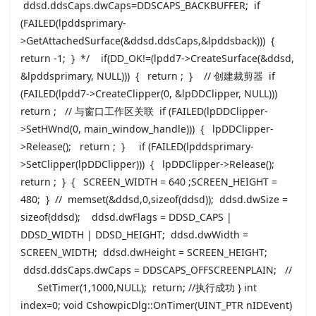
ddsd.ddsCaps.dwCaps=DDSCAPS_BACKBUFFER; if
(FAILED(lpddsprimary-
>GetAttachedSurface(&ddsd.ddsCaps,&lpddsback))) {
return -1; } */ if(DD_OK!=(lpdd7->CreateSurface(&ddsd,
&lpddsprimary, NULL))) { return ; } // 创建裁剪器 if
(FAILED(lpdd7->CreateClipper(0, &lpDDClipper, NULL)))
return ; // 与窗口工作区关联 if (FAILED(lpDDClipper-
>SetHWnd(0, main_window_handle))) { lpDDClipper-
>Release(); return ; } if (FAILED(lpddsprimary-
>SetClipper(lpDDClipper))) { lpDDClipper->Release();
return ; } { SCREEN_WIDTH = 640 ;SCREEN_HEIGHT =
480; } // memset(&ddsd,0,sizeof(ddsd)); ddsd.dwSize =
sizeof(ddsd); ddsd.dwFlags = DDSD_CAPS |
DDSD_WIDTH | DDSD_HEIGHT; ddsd.dwWidth =
SCREEN_WIDTH; ddsd.dwHeight = SCREEN_HEIGHT;
ddsd.ddsCaps.dwCaps = DDSCAPS_OFFSCREENPLAIN; //
SetTimer(1,1000,NULL); return; //执行成功 } int
index=0; void CshowpicDlg::OnTimer(UINT_PTR nIDEvent)