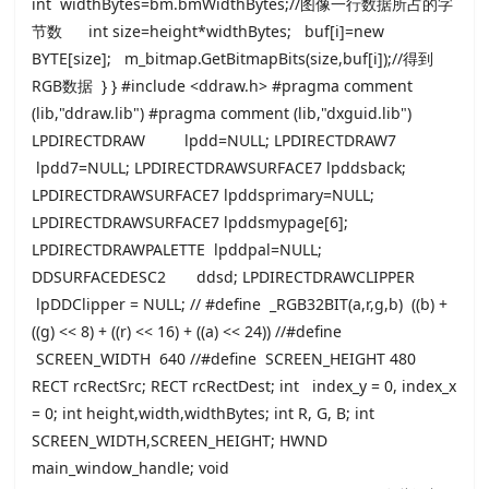
int widthBytes=bm.bmWidthBytes;//图像一行数据所占的字
节数 int size=height*widthBytes; buf[i]=new
BYTE[size]; m_bitmap.GetBitmapBits(size,buf[i]);//得到
RGB数据 } } #include <ddraw.h> #pragma comment
(lib,"ddraw.lib") #pragma comment (lib,"dxguid.lib")
LPDIRECTDRAW lpdd=NULL; LPDIRECTDRAW7
lpdd7=NULL; LPDIRECTDRAWSURFACE7 lpddsback;
LPDIRECTDRAWSURFACE7 lpddsprimary=NULL;
LPDIRECTDRAWSURFACE7 lpddsmypage[6];
LPDIRECTDRAWPALETTE lpddpal=NULL;
DDSURFACEDESC2 ddsd; LPDIRECTDRAWCLIPPER
lpDDClipper = NULL; // #define _RGB32BIT(a,r,g,b) ((b) +
((g) << 8) + ((r) << 16) + ((a) << 24)) //#define
SCREEN_WIDTH 640 //#define SCREEN_HEIGHT 480
RECT rcRectSrc; RECT rcRectDest; int index_y = 0, index_x
= 0; int height,width,widthBytes; int R, G, B; int
SCREEN_WIDTH,SCREEN_HEIGHT; HWND
main_window_handle; void