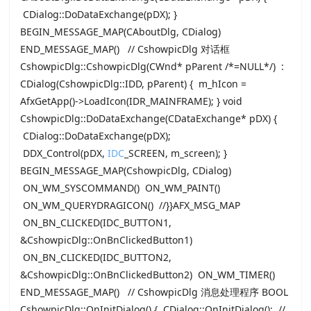
CDialog::DoDataExchange(pDX); }
BEGIN_MESSAGE_MAP(CAboutDlg, CDialog)
END_MESSAGE_MAP() // CshowpicDlg 对话框
CshowpicDlg::CshowpicDlg(CWnd* pParent /*=NULL*/) :
CDialog(CshowpicDlg::IDD, pParent) { m_hIcon =
AfxGetApp()->LoadIcon(IDR_MAINFRAME); } void
CshowpicDlg::DoDataExchange(CDataExchange* pDX) {
CDialog::DoDataExchange(pDX);
DDX_Control(pDX,
IDC
_SCREEN, m_screen); }
BEGIN_MESSAGE_MAP(CshowpicDlg, CDialog)
ON_WM_SYSCOMMAND() ON_WM_PAINT()
ON_WM_QUERYDRAGICON() //}}AFX_MSG_MAP
ON_BN_CLICKED(IDC_BUTTON1,
&CshowpicDlg::OnBnClickedButton1)
ON_BN_CLICKED(IDC_BUTTON2,
&CshowpicDlg::OnBnClickedButton2) ON_WM_TIMER()
END_MESSAGE_MAP() // CshowpicDlg 消息处理程序 BOOL
CshowpicDlg::OnInitDialog() { CDialog::OnInitDialog(); //