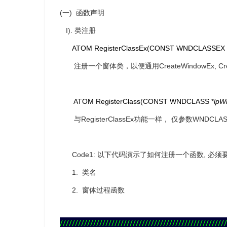
(一) 函数声明
I). 类注册
ATOM RegisterClassEx(CONST WNDCLASSEX 
注册一个窗体类，以便通用CreateWindowEx, Cr
ATOM RegisterClass(CONST WNDCLASS *
lpW
与RegisterClassEx功能一样， 仅参数WNDCLA
Code1: 以下代码演示了如何注册一个函数, 必须
1. 类名
2. 窗体过程函数
///////////////////////////////////////////////////////