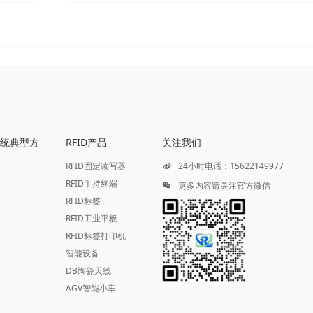
D系统典型方
RFID产品
关注我们
RFID固定读写器
24小时电话：15622149977
RFID手持终端
更多内容请关注官方微信
RFID标签
RFID工业平板
RFID标签打印机
智能设备
DB陶瓷天线
AGV智能小车