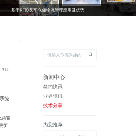
基于RFID叉车仓储物流管理应用及优势
国际RFID行业标准有哪些？
314
新闻中心
签约快讯
业界资讯
码系统
技术分享
此类窗
为您推荐
需要