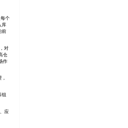
、
及每个
入库
的前
术，对
高仓
场作
理，
等组
务、应