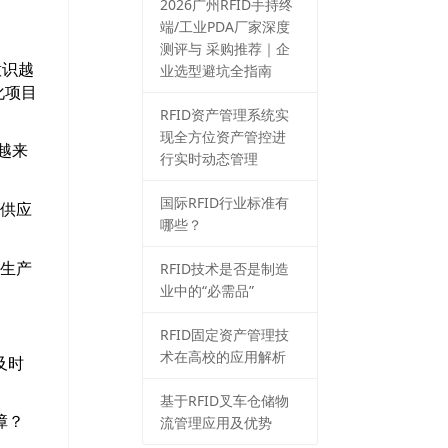
2026⼴州RFID⼿持终
端/⼯业PDA⼚家深度
测评与 采购推荐｜企
业选型避坑全指南
意识越
化项目
RFID资产管理系统实
现全方位资产管控进
越来
行实时动态管理
国际RFID行业标准有
料供应
哪些？
RFID技术是否是制造
品生产
业中的“必需品”
RFID固定资产管理技
术在高校的应用解析
及时
基于RFID叉车仓储物
流管理应用及优势
障？