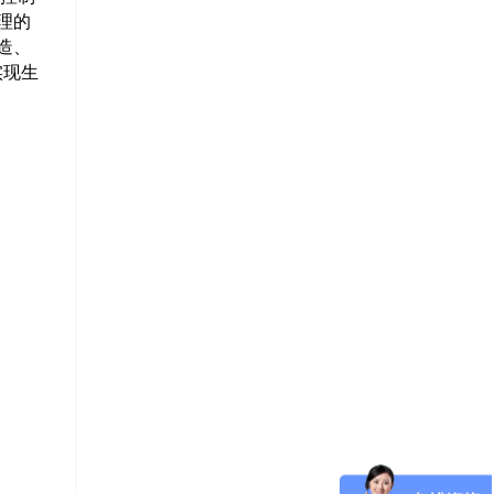
理的
造、
实现生