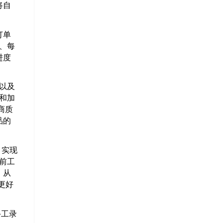
将自
订单
、每
进度
）以及
品和加
商质
品的
。实现
前工
，从
更好
手工录