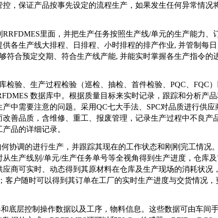
管控，保证产品按事先设定的流程生产，如果发生任何异常情况
入到RRFDMES里面，并把生产任务按照生产线/单元的生产能力、
供各生产线大排程、日排程、小时排程的排产作业, 并管制每日
能够符合预定交期、符合生产线产能, 并能实时掌握各生产指令的
、仓库检验、生产过程检验（巡检、抽检、首件检验、PQC、FQC
FDMES 数据库中。根据质量目标来实时记录，跟踪和分析产
产中需要注意的问题。采用QC七大手法、SPC对品质进行供应
而改善品质，含维修、重工、报废管理，记录生产过程中不良产
工产品的详细记录。
物料如何协调的进行生产，并跟踪其现在的工作状态和刚刚完工情况
从生产线别/单元/生产任务单号等全视角得到生产进度，仓库及
供应商可实时、动态得到其原材料在仓库及生产现场的消耗状况
理；客户随时可以得到其订单在工厂的实时生产进度与交货情况，
，机器和底层控制操作数据以及工序，物料信息。这些数据可由车间