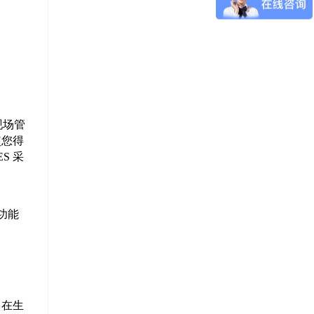
现场管
使您得
S 采
的功能
。在生