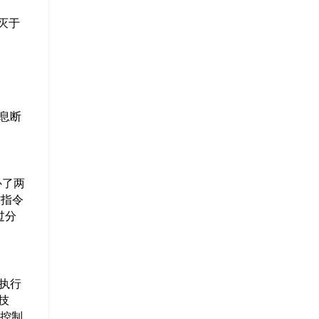
灭于
息断
补了两
作指令
过分
执行
技
、控制